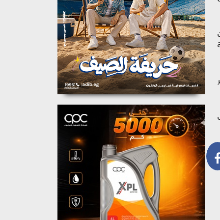
كثر
لس