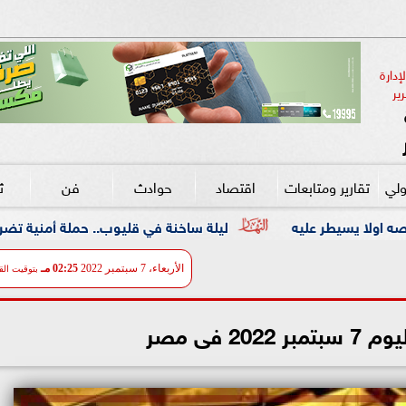
دارة 
ير
ولي
تقارير ومتابعات
اقتصاد
حوادث
فن
ث
ليلة ساخنة في قليوب.. حملة أمنية تضرب معاقل الخارجين عن
الأربعاء، 7 سبتمبر 2022
02:25 مـ
بتوقيت الق
20 فى مصر