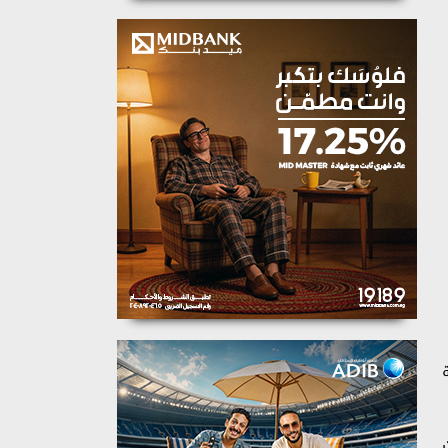
ة
 أن