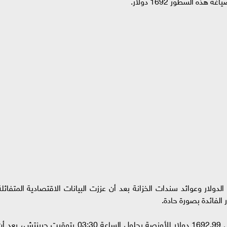
 السطور 1692 دولار.
عاء 7 سبتمبر مع ارتفاع الدولار وعوائد سندات الخزانة بعد أن عززت البيانات الاقتصادية المتفائل
الفائدة بصورة حادة.
وانخفض الذهب في المعاملات الفورية 0.5% إلى 1692.99 دولار للأونصة بحلول الساعة 03:30 بتوقيت جرينتش، بعد