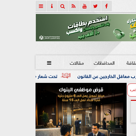
قافة
المحافظات
مقالات

 القانون
تحت شعار «خدمة بيوت الله شرف».. محافظ كفرالشيخ:
اهرة