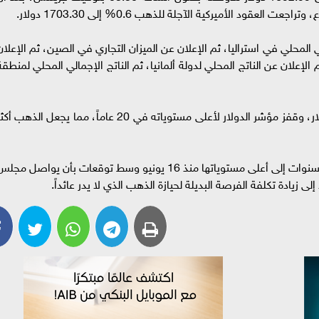
د الأميركية الآجلة للذهب 0.6% إلى 1703.30 دولار.
المحلي في استراليا، ثم الإعلان عن الميزان التجاري في الصين، ثم الإعلان
لإعلان عن الناتج المحلي لدولة ألمانيا، ثم الناتج الإجمالي المحلي لمنطقة
وعززت بيانات قطاع الخدمات الأمريكي القوية الدولار، وقفز مؤشر الدولار لأعلى مستوياته في 20 عاماً، مما يجعل الذهب أ
وارتفعت عوائد سندات الخزانة الأميركية لأجل عشر سنوات إلى أعلى مستوياتها منذ 16 يونيو وسط توقعات بأن يواصل مج
لى زيادة تكلفة الفرصة البديلة لحيازة الذهب الذي لا يدر عائداً.