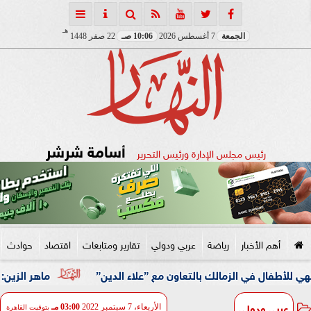
هـ
الجمعة
7 أغسطس 2026
10:06 صـ
22 صفر 1448
أسامة شرشر
رئيس مجلس الإدارة ورئيس التحرير
أهم الأخبار
رياضة
عربي ودولي
تقارير ومتابعات
اقتصاد
حوادث
 في الزمالك بالتعاون مع ”علاء الدين”
ماهر الزين: 25 حافلة تُعيد 1250 سودانيًا ضمن الفوج الـ41.. والالتزام بوثائق السفر عزز انسيابية العودة الطوعية
عربي ودولي
الأربعاء، 7 سبتمبر 2022
03:00 مـ
بتوقيت القاهرة