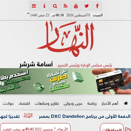
هـ
السبت
8 أغسطس 2026
08:38 مـ
23 صفر 1448
أسامة شرشر
رئيس مجلس الإدارة ورئيس التحرير
أهم الأخبار
رياضة
عربي ودولي
تقارير ومتابعات
اقتصاد
حوادث
DXC  بمصر
تقديرًا لجهوه في تطوير الت
المحافظات
الأربعاء، 7 سبتمبر 2022
05:43 مـ
بتوقيت القاهرة