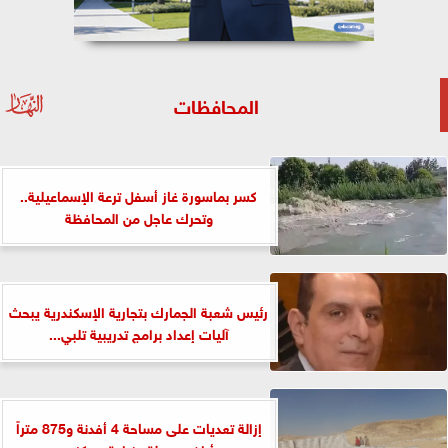
المحافظات
كسر بماسورة غاز أسفل ترعة الإسماعيلية..
وتحرك عاجل من المحافظة
رئيس شعبة الجمارك بتجارية الإسكندرية يبحث
آليات إعداد برامج تدريبية تلبي...
إزالة تعديات على مساحة 4 أفدنة و875 متراً