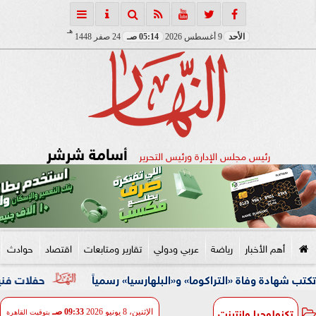
هـ
الأحد
9 أغسطس 2026
05:14 صـ
24 صفر 1448
أسامة شرشر
رئيس مجلس الإدارة ورئيس التحرير
أهم الأخبار
رياضة
عربي ودولي
تقارير ومتابعات
اقتصاد
حوادث
فاة «التراكوما» و«البلهارسيا» رسمياً
حفلات فنية وأنشطة ثق
تكنولوجيا وانترنت
الإثنين، 8 يونيو 2026
09:33 صـ
بتوقيت القاهرة