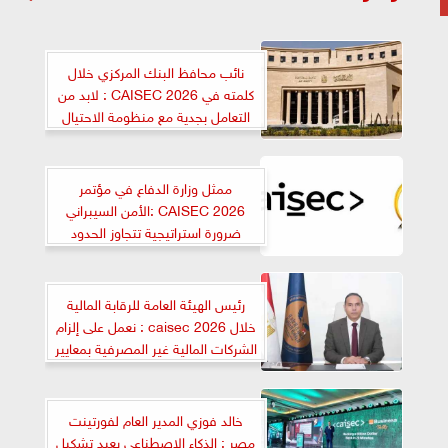
نائب محافظ البنك المركزي خلال
كلمته في CAISEC 2026 : لابد من
التعامل بجدية مع منظومة الاحتيال
المالي الرقمي المدعوم بالذكاء
الاصطناعي
ممثل وزارة الدفاع في مؤتمر
CAISEC 2026 :الأمن السيبراني
ضرورة استراتيجية تتجاوز الحدود
وتفرض شراكات وطنية ودولية
لمواجهة تهديدات المستقبل
رئيس الهيئة العامة للرقابة المالية
خلال caisec 2026 : نعمل على إلزام
الشركات المالية غير المصرفية بمعايير
أمن سيبراني متقدمة لحماية التحول
الرقمي
خالد فوزي المدير العام لفورتينت
مصر : الذكاء الاصطناعي يعيد تشكيل