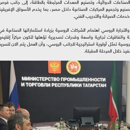
الصناعات الدوائية، وتصنيع المعدات المرتبطة بالطاقة، إلى جانب فرص
صنيع وتجميع المركبات الصناعية داخل مصر، بما يخدم الأسواق الإفريقية
خدمات الصيانة والتدريب الفني.
تجارة الروسي اهتمام الشركات الروسية بزيادة استثماراتها الصناعية في
واتفاقيات تجارية واسعة وقدرات تصديرية تؤهلها لتكون مركزاً إقليمياً
لروسية تمثل أولوية استراتيجية للجانب الروسي، وأن العمل يتم الان لتسريع
نفيذ خلال المرحلة المقبلة.