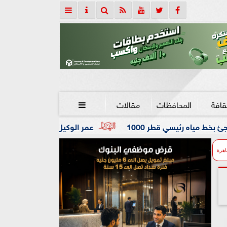
قافة
المحافظات
مقالات

عمر الوكيل ”بكار” مدربًا عامًا لفريق كرة اليد بنادي الزمالك
اهرة