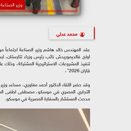
وزير الصناعة 
محمد عدلي
عقد المهندس خالد هاشم وزير الصناعة اجتماعاً م
اولج فالديموريدش نائب رئيس وزراء تتارستان، لبح
تنفيذ المشروعات الاستراتيجية المشتركة، وذلك ع
قازان 2026"،
وقد حضر اللقاء الدكتور أحمد مغاوري، مساعد وزي
التجاري المصري في موسكو، مصطفى لطفى المست
مدحت المستشار بالسفارة المصرية في موسكو.