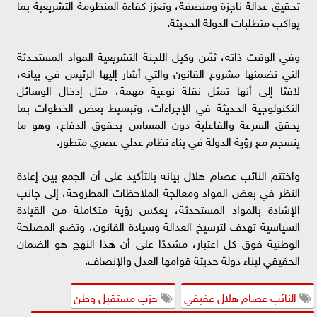
تحقيق عدالة ناجزة ومنصفة، وتعزز كفاءة المنظومة التشريعية بما
يواكب متطلبات الدولة الحديثة.
وفي الوقت ذاته، ثمّن وكيل اللجنة التشريعية المواد المستحدثة
التي تضمنها مشروع القانون والتي أشار إليها الرئيس في بيانه،
لافتًا إلى أنها تمثل نقلة نوعية مهمة، مثل إدخال الوسائل
التكنولوجية الحديثة في الإجراءات، وتبسيط بعض الخطوات بما
يحقق السرعة والفاعلية دون المساس بحقوق الدفاع، وهو ما
ينسجم مع رؤية الدولة في بناء نظام عدلي عصري متطور.
واختتم النائب عصام هلال بيانه بالتأكيد على أن الجمع بين إعادة
النظر في بعض المواد ومعالجة الملاحظات المطروحة، إلى جانب
الإشادة بالمواد المستحدثة، يعكس رؤية متكاملة من القيادة
السياسية تهدف لترسيخ العدالة وسيادة القانون، وتضع المصلحة
الوطنية فوق كل اعتبار، مشددًا على أن هذا النهج هو الضمان
الحقيقي لبناء دولة حديثة قوامها العدل والإنصاف.
النائب عصام هلال عفيفي
حزب مستقبل وطن