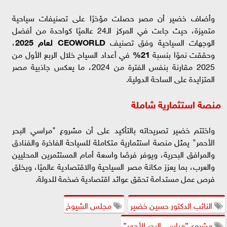
وأضاف خضير أن مصر حصلت مؤخرًا على تصنيفات سياحية
متميزة، حيث جاءت في المركز الـ24 عالميًا كواحدة من أفضل
الوجهات السياحية وفق تصنيف
CEOWORLD لعام 2025
،
وحققت نموًا بنسبة
21%
في أعداد السياح خلال الربع الأول من
2025 مقارنة بنفس الفترة من 2024، ما يعكس جاذبية مصر
المتزايدة على الساحة الدولية.
منصة استثمارية شاملة
واختتم خضير تصريحاته بالتأكيد على أن مشروع "مراسي البحر
الأحمر" يمثل منصة استثمارية متكاملة للسياحة الفاخرة والفنادق
والمرافق البحرية، ويوفر فرصًا واسعة أمام المستثمرين المحليين
والعرب، بما يعزز مكانة مصر السياحية والاقتصادية عالميًا، ويخلق
فرص عمل مستدامة تحقق عوائد اقتصادية ضخمة للدولة.
النائب الدكتور حسين خضير
مجلس الشيوخ
مشروع ”مراسي البحر الأحمر”