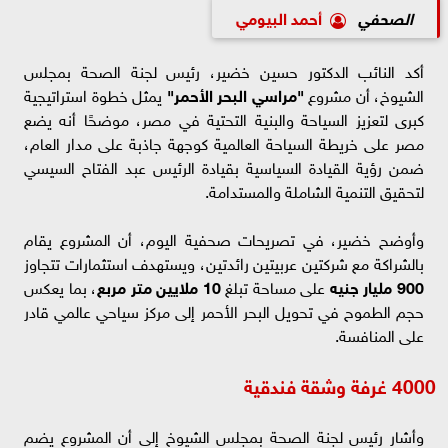
الصحفي
أحمد البيومي
أكد النائب الدكتور حسين خضير، رئيس لجنة الصحة بمجلس
الشيوخ، أن مشروع
"مراسي البحر الأحمر"
يمثل خطوة استراتيجية
كبرى لتعزيز السياحة والبنية التحتية في مصر، موضحًا أنه يضع
مصر على خريطة السياحة العالمية كوجهة جاذبة على مدار العام،
ضمن رؤية القيادة السياسية بقيادة الرئيس عبد الفتاح السيسي
لتحقيق التنمية الشاملة والمستدامة.
وأوضح خضير، في تصريحات صحفية اليوم، أن المشروع يقام
بالشراكة مع شركتين عربيتين رائدتين، ويستهدف استثمارات تتجاوز
900 مليار جنيه
على مساحة تبلغ
10 ملايين متر مربع
، بما يعكس
حجم الطموح في تحويل البحر الأحمر إلى مركز سياحي عالمي قادر
على المنافسة.
4000 غرفة وشقة فندقية
وأشار رئيس لجنة الصحة بمجلس الشيوخ إلى أن المشروع يضم