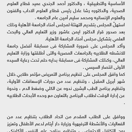
الأساسية والتطبيقية ، والدكتور أحمد الجندي عميد قطاع العلوم
الصحية، والدكتوره رشا عادل رئيس قطاع العلوم الاداب والفنون
والعلوم الإنسانيه ومحمد سليم أمين عام الجامعه .
استهلّ المجلس بتقديم التهنئة لمجلس أمناء الجامعة الأهلية وذلك
بعد صدور قرار الدكتور ايمن عاشور وزير التعليم العالي والبحث
العلمي بتشكيل مجلس أمناء الجامعة الأهلية.
وأكد المجلس على ضرورة المشاركة فى مسابقة أفضل جامعة
للانشطه الطلابيه بالجامعات المصرية والتى أطلقتها وزارة التعليم
العالي، وكذلك المشاركة فى مسابقة بدايه حلم تحت رعاية السيده
الأولى انتصار السيسي .
كما وافق المجلس على تنظيم برنامج التمريض مؤتمر طلابي خلال
شهر أبريل المقبل ، وتنظيم عدد من دورات الإسعافات الأولية،
وتنظيم برنامج الطب البشرى ندوه عن الكلي وضغط الدم ، وندوة
عن إدارة الوقت لطلاب البرنامج بالتعاون مع وحده الأبحاث الطلابيه
.
ووافق على الطلب المقدم من اتحاد الطلاب بتنظيم عدد من
الفعاليات والأنشطة الترفيهية وزيارة دار أيتام لدعم الأطفال وتعزيز
روح التكافل الاجتماعي ، وتنظيم برنامج علم النفس الأكلينكى