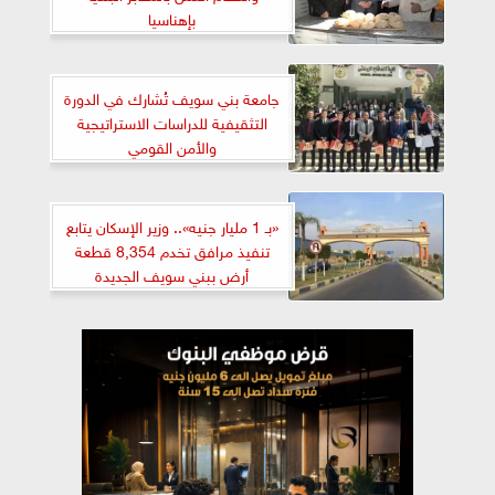
بإهناسيا
جامعة بني سويف تُشارك في الدورة
التثقيفية للدراسات الاستراتيجية
والأمن القومي
«بـ 1 مليار جنيه».. وزير الإسكان يتابع
تنفيذ مرافق تخدم 8,354 قطعة
أرض ببني سويف الجديدة