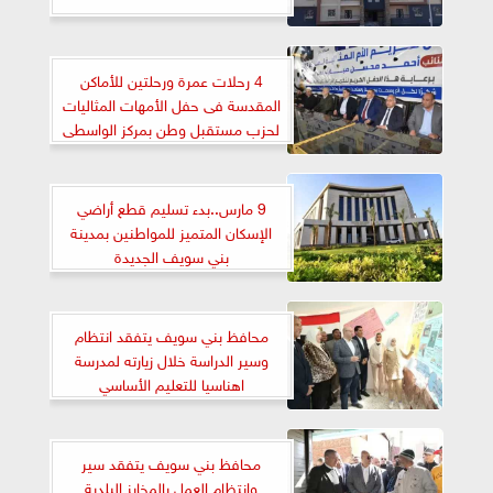
4 رحلات عمرة ورحلتين للأماكن
المقدسة فى حفل الأمهات المثاليات
لحزب مستقبل وطن بمركز الواسطى
ببنى سويف
9 مارس..بدء تسليم قطع أراضي
الإسكان المتميز للمواطنين بمدينة
بني سويف الجديدة
محافظ بني سويف يتفقد انتظام
وسير الدراسة خلال زيارته لمدرسة
اهناسيا للتعليم الأساسي
محافظ بني سويف يتفقد سير
وانتظام العمل بالمخابز البلدية