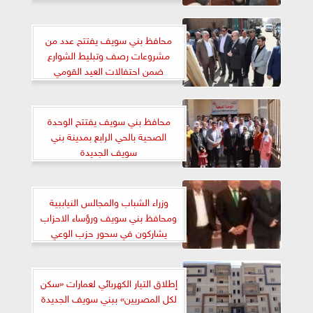
محافظ بني سويف يفتتح عدد من
مشروعات رصف وتبليط الشوارع
ضمن احتفالات العيد القومي
للمحافظة
محافظ بني سويف يفتتح الوحدة
الصحية بالحي الرابع بمدينة بني
سويف الجديدة
وزراء الشباب والمجالس النياببية
ومحافظ بني سويف ورؤساء الاحزاب
يشاركون في سحور حزب الوعي
إطلاق التيار الكهربائي لعمارات «سكن
لكل المصريين» ببني سويف الجديدة