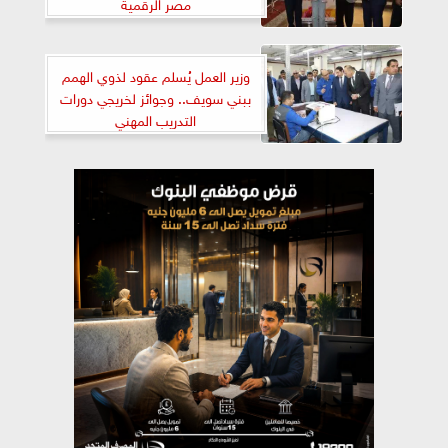
مصر الرقمية
وزير العمل يُسلم عقود لذوي الهمم
ببني سويف.. وجوائز لخريجي دورات
التدريب المهني