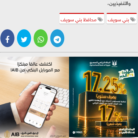
والتنفيذيين،
بني سويف
محافظ بني سويف