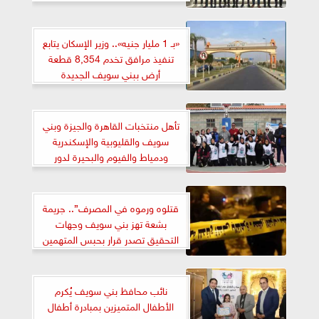
«بـ 1 مليار جنيه».. وزير الإسكان يتابع
تنفيذ مرافق تخدم 8,354 قطعة
أرض ببني سويف الجديدة
تأهل منتخبات القاهرة والجيزة وبني
سويف والقليوبية والإسكندرية
ودمياط والفيوم والبحيرة لدور
الثمانية من دوري كرة السلة للصم
بنات
قتلوه ورموه في المصرف”.. جريمة
بشعة تهز بني سويف وجهات
التحقيق تصدر قرار بحبس المتهمين
نائب محافظ بني سويف يُكرم
الأطفال المتميزين بمبادرة أطفال