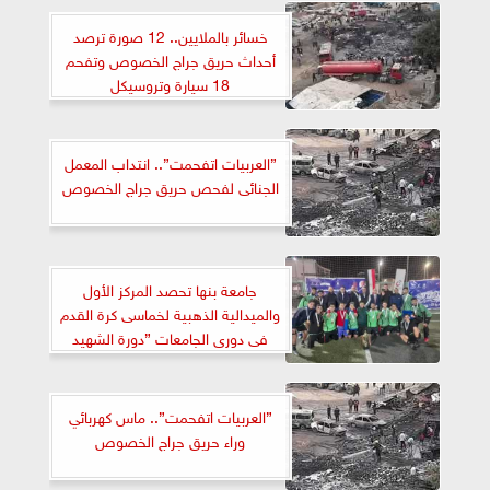
خسائر بالملايين.. 12 صورة ترصد
أحداث حريق جراج الخصوص وتفحم
18 سيارة وتروسيكل
”العربيات اتفحمت”.. انتداب المعمل
الجنائى لفحص حريق جراج الخصوص
جامعة بنها تحصد المركز الأول
والميدالية الذهبية لخماسى كرة القدم
فى دورى الجامعات ”دورة الشهيد
الرفاعى”
”العربيات اتفحمت”.. ماس كهربائي
وراء حريق جراج الخصوص