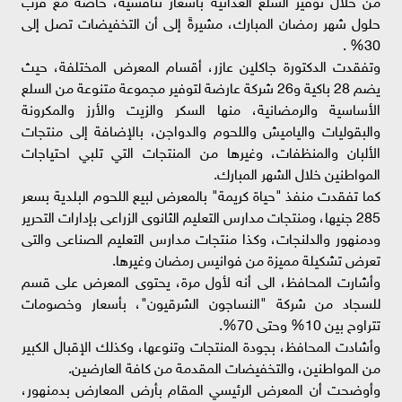
حلول شهر رمضان المبارك، مشيرةً إلى أن التخفيضات تصل إلى
30% .
وتفقدت الدكتورة جاكلين عازر، أقسام المعرض المختلفة، حيث
يضم 28 باكية و26 شركة عارضة لتوفير مجموعة متنوعة من السلع
الأساسية والرمضانية، منها السكر والزيت والأرز والمكرونة
والبقوليات والياميش واللحوم والدواجن، بالإضافة إلى منتجات
الألبان والمنظفات، وغيرها من المنتجات التي تلبي احتياجات
المواطنين خلال الشهر المبارك.
كما تفقدت منفذ "حياة كريمة" بالمعرض لبيع اللحوم البلدية بسعر
285 جنيها، ومنتجات مدارس التعليم الثانوى الزراعى بإدارات التحرير
ودمنهور والدلنجات، وكذا منتجات مدارس التعليم الصناعى والتى
تعرض تشكيلة مميزة من فوانيس رمضان وغيرها.
وأشارت المحافظ، الى أنه لأول مرة، يحتوى المعرض على قسم
للسجاد من شركة "النساجون الشرقيون"، بأسعار وخصومات
تتراوح بين 10% وحتى 70%.
وأشادت المحافظ، بجودة المنتجات وتنوعها، وكذلك الإقبال الكبير
من المواطنين، والتخفيضات المقدمة من كافة العارضين.
وأوضحت أن المعرض الرئيسي المقام بأرض المعارض بدمنهور،