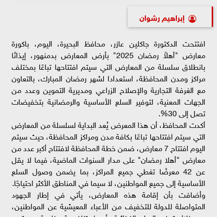
إبراهيم رشوان
افتتحت الدكتورة جاكلين عازر، محافظ البحيرة، اليوم، باكورة
معارض "أهلاً رمضان 2025" بأرض المعارض بدمنهور، إيذانًا
بانطلاق سلسلة من المعارض التي سيتم افتتاحها تباعًا بمختلف
مراكز ومدن المحافظة، استعدادا لشهر رمضان المبارك، بالتعاون
مع الغرفة التجارية والإصلاح الزراعي ومديرية التموين وعدد من
الجهات المعنية، لتوفير السلع الأساسية والرمضانية بتخفيضات
تصل إلى 30%.
أكدت المحافظ، أن هذا المعرض يُعد البداية لسلسلة من المعارض
التي سيتم افتتاحها تباعًا بكافة مدن ومراكز المحافظة، حيث سيتم
اليوم افتتاح 7 معارض، ضمن خطة المحافظة لافتتاح أكبر عدد من
معارض "أهلا رمضان" على مدار السنوات الماضية، فيما لا يقل
عن 42 معرضًا تغطي جميع المراكز، بما يضمن وصول السلع
الأساسية إلى جميع المواطنين، لا سيما في المناطق الأكثر احتياجًا.
وأضافت بأن إقامة هذه المعارض، يأتي في إطار الجهود
المتواصلة للدولة للتخفيف من الأعباء المعيشية عن المواطنين،
من خلال توفير السلع الغذائية بأسعار تنافسية، خاصة مع قرب