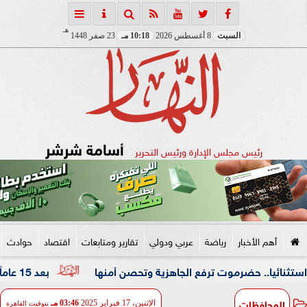
هـ
السبت
8 أغسطس 2026
10:18 مـ
23 صفر 1448
أسامة شرشر
رئيس مجلس الإدارة ورئيس التحرير
أهم الأخبار
رياضة
عربي ودولي
تقارير ومتابعات
اقتصاد
حوادث
 حضرموت ترفع الجاهزية وتحصن أمنها
بعد 15 عاماً من الغياب.. المجلس الثقافي البريطاني شريكاً لمهرجان القاهرة للمسرح التجريبي
المحافظات
الإثنين، 17 فبراير 2025
03:46 مـ
بتوقيت القاهرة