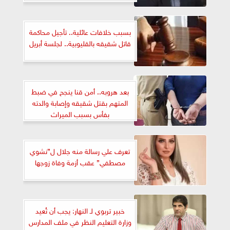
بسبب خلافات عائلية.. تأجيل محاكمة
قاتل شقيقه بالقليوبية.. لجلسة أبريل
بعد هروبه.. أمن قنا ينجح في ضبط
المتهم بقتل شقيقه وإصابة والدته
بفأس بسبب الميراث
تعرف علي رسالة منه جلال ل”نشوي
مصطفي” عقب أزمة وفاة زوجها
خبير تربوي لـ النهار: يجب أن تُعيد
وزارة التعليم النظر في ملف المدارس