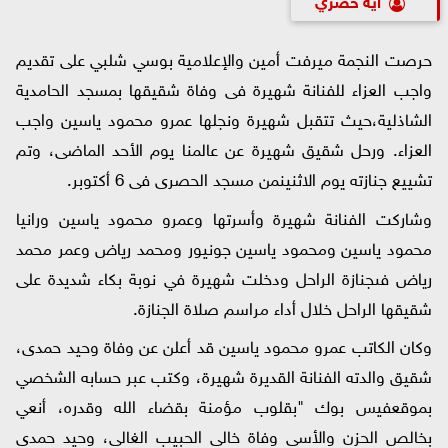
حرصت
النجمة
ميرفت
أمين
والإعلامية
بوسي
شلبي
على
تقديم
واجب
العزاء
للفنانة
شهيرة
فى
وفاة
شقيقها
بمسجد
الحامدية
الشاذلية،
حيث
تتقبل
شهيرة
ونجلها
عمرو
محمود
ياسين
واجب
العزاء
.
ورحل
شقيق
شهيرة
عن
عالمنا
يوم
الأحد
الماضى،
وتم
تشييع
جنازته
يوم
الاثنين
من
مسجد
الحصرى
فى
6
أكتوبر
.
وشاركت
الفنانة
شهيرة
وأسرتها
وعمرو
محمود
ياسين
ورانيا
محمود
ياسين
ومحمود
ياسين
جونيور
ومحمد
رياض
وعمر
محمد
رياض
فى
جنازة
الراحل
ودخلت
شهيرة
في
نوبة
بكاء
شديدة
على
شقيقها
الراحل
خلال
أداء
مراسم
صلاة
الجنازة
.
وكان
الكاتب
عمرو
محمود
ياسين
قد
أعلن
عن
وفاة
وحيد
حمدى،
شقيق
والدته
الفنانة
القديرة
شهيرة،
وكتب
عبر
حسابه
الشخصي
بموقع
فيس
بوك
"
بقلوب
مؤمنة
بقضاء
الله
وقدره،
أنعي
بخالص
الحزن
والأسى
وفاة
خالى
الحبيب
الغالى،
وحيد
حمدى