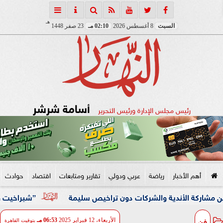
هـ
السبت
8 أغسطس 2026
02:10 مـ
23 صفر 1448
أسامة شرشر
رئيس مجلس الإدارة ورئيس التحرير
أهم الأخبار
رياضة
عربي ودولي
تقارير ومتابعات
اقتصاد
حوادث
الأندية والشركات دون تراخيص سليمة
”شبراخيت وبدر” ضمن أفضل 10 وحدات محلية على مستوى الجمهورية بالدورة الخامسة لج
فن
الأربعاء، 12 فبراير 2025
06:53 مـ
بتوقيت القاهرة