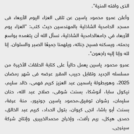
الذى
وافته
المنية
".
وأعلن
عمرو
محمود
ياسين
عن
تلقى
العزاء
اليوم
الأربعاء
فى
مسجد
الحامدية
الشاذلية
بالمهندسين
حيث
كتب:
"
العزاء
يوم
الأربعاء
في
جامع
الحامدية
الشاذلية،
نسأل
الله
أن
يتغمده
بواسع
رحمته،
ويسكنه
فسيح
جناته،
ويلهمنا
جميعًا
الصبر
والسلوان
.
إنا
لله
وإنا
إليه
راجعون
".
عمرو
محمود
ياسين
يعمل
حالياً
على
كتابة
الحلقات
الأخيرة
من
مسلسله
الجديد
وتقابل
حبيب
المقرر
عرضه
فى
شهر
رمضان
2025
،
وهو
بطولة
ياسمين
عبد
العزيز
كريم
فهمى،
خالد
سليم،
نيكول
سابا،
أنوشكا،
بسنت
شوقى،
صلاح
عبد
الله،
حنان
سليمان،
رشوان
توفيق،
محمود
ياسين
جونيور،
منة
عرفة،
بسنت
أبو
باشا،
انجى
كيوان،
بتول
الحداد،
كريم
عبد
الخالق،
حمدى
هيكل،
ريم
رأفت،
وإخراج
محمد
الخبيرى
وإنتاج
شركة
سينرجى
.