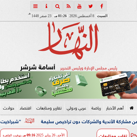
هـ
السبت
8 أغسطس 2026
01:26 مـ
23 صفر 1448
أسامة شرشر
رئيس مجلس الإدارة ورئيس التحرير
أهم الأخبار
رياضة
عربي ودولي
تقارير ومتابعات
اقتصاد
حوادث
 الأندية والشركات دون تراخيص سليمة
”شبراخيت وبدر” ضمن أفضل 10 وحدات محلية على مستوى الجمهورية بالدورة الخامسة
تقارير ومتابعات
الأحد، 26 يناير 2025
09:16 مـ
بتوقيت القاهرة