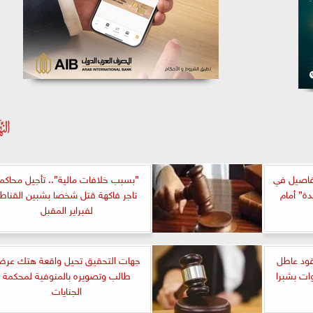
تفاصيل في
”بسبب خلافات مالية”.. تأجيل محاكم
ة” أمام
تاجر فاكهة قتل شخصا بشبين القناطر
لفبراير المقبل
قود عاطل
جهات التحقيق تحيل واقعة هتك عر
ن المشدد 6 سنوات بشبرا
طالب وتصويره بالمنوفية لمحكمة
الجنايات