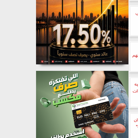
ي
لهم
ه
المشدد 6 سنوات
ان
”