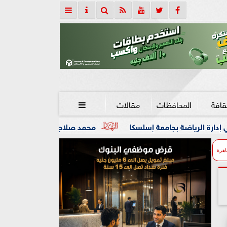
قافة
المحافظات
مقالات

عة إسلسكا
محمد صلاح: لم أتوقع هذا الاستقبال.. وسأقاتل من
اهرة