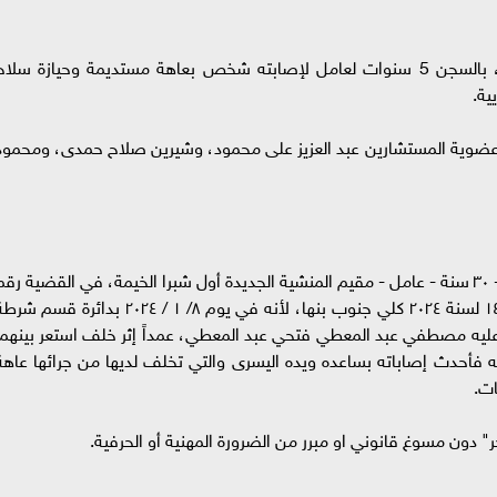
قضت محكمة جنايات شبرا الخيمة، الدائرة الثانية، بالسجن 5 سنوات لعامل لإصابته شخص بعاهة مستديمة وحيازة سلا
ية.
عضوية المستشارين عبد العزيز على محمود، وشيرين صلاح حمدى، ومحمود
إحالت النيابة العامة المتهم:- «محمد فؤاد.م.ا.ش» - ٣٠ سنة - عامل - مقيم المنشية الجديدة أول شبرا الخيمة، في القضية رق
٥٠٥ لسنة ٢٠٢٤ جنايات أول شبرا والمقيدة برقم ١٤٧٧ لسنة ۲۰۲٤ كلي جنوب بنها، لأنه في يوم ٨/ ١ / ٢٠٢٤ بدائرة قسم
عليه مصطفي عبد المعطي فتحي عبد المعطي، عمداً إثر خلف استعر بينهما
فأحدث إصاباته بساعده ويده اليسرى والتي تخلف لديها من جرائها عاهة
ات.
ر" دون مسوغ قانوني او مبرر من الضرورة المهنية أو الحرفية.