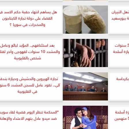
 أشعل النيران
هل يساهم انتهاء حقبة حكم الاسد ف
 ببورسعيد
القضاء علي دولة تجارة الكبتاجون
والمخدرات في سوريا ؟
المشدد 10 سنوات لعامل و3 سنوات
بعد استئنافهم.. المؤبد لبائع وعامل
ازة أسلحة
والمشدد 10 سنوات لقهوجى وآخر لقت
شخص بالقليوبية
كرداسة
تجارة الهيروين والحشيش وحيازة بندقي
آلي.. تقود عامل للسجن 
في القليوبية
ة أسلحة
“المحكمة تنظر اليوم قضية لقاء سويد
نارية.. المشدد 10 سنوات لـ5 متهمين
ضد ميدو عادل بتهم الاعتداء والإهانة