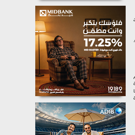
ح
م
 شرطة