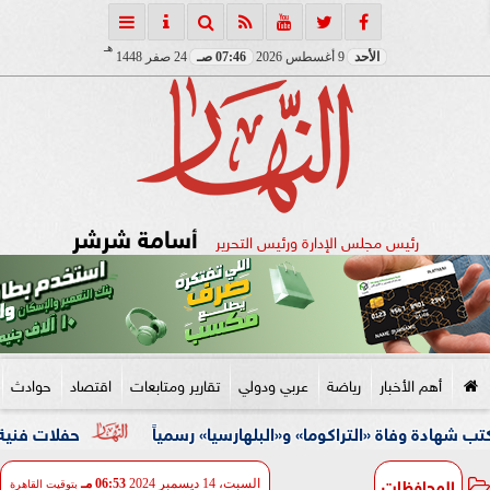
هـ
الأحد
9 أغسطس 2026
07:46 صـ
24 صفر 1448
أسامة شرشر
رئيس مجلس الإدارة ورئيس التحرير
أهم الأخبار
رياضة
عربي ودولي
تقارير ومتابعات
اقتصاد
حوادث
 «التراكوما» و«البلهارسيا» رسمياً
حفلات فنية وأنشطة ثقافي
المحافظات
السبت، 14 ديسمبر 2024
06:53 مـ
بتوقيت القاهرة