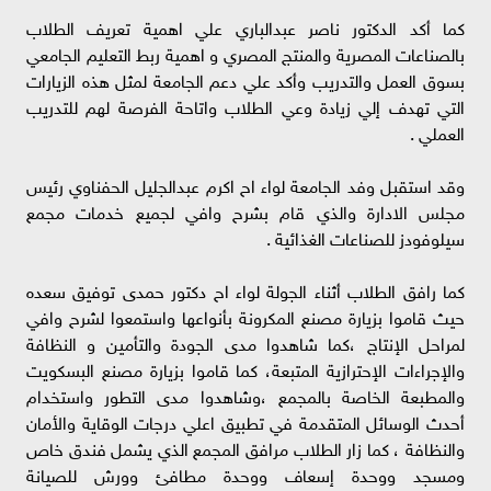
كما أكد الدكتور ناصر عبدالباري علي اهمية تعريف الطلاب
بالصناعات المصرية والمنتج المصري و اهمية ربط التعليم الجامعي
بسوق العمل والتدريب وأكد علي دعم الجامعة لمثل هذه الزيارات
التي تهدف إلي زيادة وعي الطلاب واتاحة الفرصة لهم للتدريب
العملي .
وقد استقبل وفد الجامعة لواء اح اكرم عبدالجليل الحفناوي رئيس
مجلس الادارة والذي قام بشرح وافي لجميع خدمات مجمع
سيلوفودز للصناعات الغذائية .
كما رافق الطلاب أثناء الجولة لواء اح دكتور حمدى توفيق سعده
حيث قاموا بزيارة مصنع المكرونة بأنواعها واستمعوا لشرح وافي
لمراحل الإنتاج ،كما شاهدوا مدى الجودة والتأمين و النظافة
والإجراءات الإحترازية المتبعة، كما قاموا بزيارة مصنع البسكويت
والمطبعة الخاصة بالمجمع ،وشاهدوا مدى التطور واستخدام
أحدث الوسائل المتقدمة في تطبيق اعلي درجات الوقاية والأمان
والنظافة ، كما زار الطلاب مرافق المجمع الذي يشمل فندق خاص
ومسجد ووحدة إسعاف ووحدة مطافئ وورش للصيانة