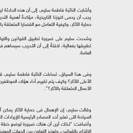
وأشارت النائبة فاطمة سليم، إلى أن هذه الحادثة 
يجب أن يحمى كنوزنا التاريخية، مؤكدةً أهمية التد
حماية الآثار، وكيفية التعامل مع القضايا المتعلقة با
وشددت سليم على ضرورة تطبيق القوانين واللوائح، 
تطبيقها بفعالية، لافتةً إلى أن التدريب سيساهم 
العامة.
وفى هذا السياق، تساءلت النائبة فاطمة سليم، قائل
الأعلى للآثار؟ وكيف يتم تقييم أداء هؤلاء الموظفين
الأعمال المتعلقة بالآثار؟".
وقالت سليم، إن الإهمال فى حماية الآثار يمكن أن
السياحة التى تعتبر أحد المصادر الرئيسية للإيرادات ال
وأضافت: "لذلك أرى أن هناك ضرورة لوضع خطة شامل
الالتزام بالقوانين، وتعزيز التعاون بين الجهات المعن