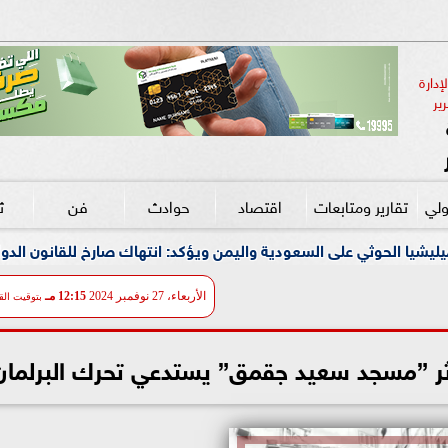
دارة 
ير
ولي
تقارير ومتابعات
اقتصاد
حوادث
فن
ث
 السعودية واليمن ويؤكد: انتهاك صارخ للقانون الدولي وتهديد مباشر ل
الأربعاء، 27 نوفمبر 2024
12:15 مـ
بتوقيت الق
أثر ”مسجد سعيد جقمق” يستدعي تحرك البرلمان