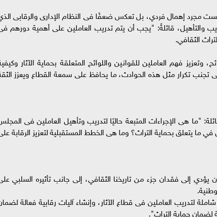
ليست مجرد إهمال فردي، بل تعكس ضعفًا فى النظام الإدارى والرقابى الذي
ريب والتأهيل، قائلةً: "يجب أن يتم تدريب العاملين على أهمية دورهم فى
لتراث الثقافي.
وتعزيز فهم العاملين للقوانين واللوائح المتعلقة بحماية الآثار وكيفية
فى تجنب تكرار مثل هذه الحوادث، ما يحافظ على سمعة القطاع ويعزز الثقة
ة: "ما هى الإجراءات المتبعة حاليًا لتدريب وتأهيل العاملين فى المجلس
 في ما يتعلق بحماية التراث؟ وما هى الخطط المستقبلية لتعزيز الرقابة على
 يؤدي إلى فقدان جزء من تاريخنا الثقافي، إلى جانب تأثيره السلبي على
وطنية.
ة لتدريب العاملين فى قطاع الآثار، وإنشاء آليات رقابية فعالة لضمان
ية لضمان حماية التراث".