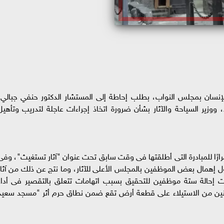
نسان بمجلس النواب، بطلب إحاطة إلى المستشار الدكتور حنفي جبالي،
وزير السياحة والآثار بشأن ضرورة اتخاذ إجراءات عاجلة لتدريب وتأهيل
رًا للمبادرة التى أطلقتها فى وقت سابق تحت عنوان "آثار تستغيث"، وفى
 حول إهمال بعض الموظفين بالمجلس الأعلى للآثار، وما نتج عن ذلك من آثار
مت إحالة ستة موظفين للتحقيق بسبب اتهامات تتعلق بالتقصير فى أداء
اطنين من الاستيلاء على قطعة أرض تقع ضمن نطاق حرم أثر "مسجد سعيد