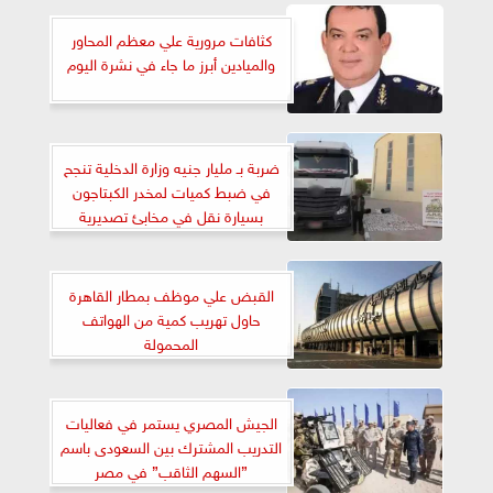
كثافات مرورية علي معظم المحاور
والميادين أبرز ما جاء في نشرة اليوم
ضربة بـ مليار جنيه وزارة الدخلية تنجح
في ضبط كميات لمخدر الكبتاجون
بسيارة نقل في مخابئ تصديرية
القبض علي موظف بمطار القاهرة
حاول تهريب كمية من الهواتف
المحمولة
الجيش المصري يستمر في فعاليات
التدريب المشترك بين السعودى باسم
”السهم الثاقب” في مصر