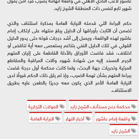
عاشور لاعب النادي الأهلي في واقعة اتهامه بضرب فرد أمن بمول
شهير تابع لنفس ذات المنطقة الشيخ زايد.
حكم البراءة التي قدمته النيابة العامة بمذكرة استئناف والذي
تضمن أن الثابت بأوراقها أن الدليل يبلغ منتهاه على ارتكاب إمام
عاشور لهذه الواقعة، ويصل إلى أشد درجات قوته حتى يدور الدليل
القولي في تلك الدليل الفني بتناغم يستعصى معه أية تناقض أو
اختلاف، فقد فاضت الأوراق بالأدلة القاطعة على إتيان المتهم
الجرم المسند إليه من شهادة شهود وآلات المراقبة والمقاطع
المرئية وتحريات جهة البحث، ولما كانت محكمة أول درجة قضت
ببراءة المتهم بشأن تهمة الضرب، وإذ لم يلق ذلك الحكم قبولًا لدى
النيابة العامة الأمر الذي يكون معه جديرًا بالطعن عليه بطريق
الاستئناف.
محكمة جنح مستأنف الشيخ زايد
المولات التجارية
واقعة إمام عاشور
أخبار النهار
النيابة العامة
الشيخ زايد