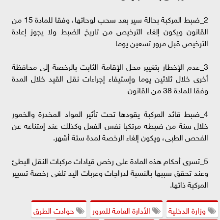
2_ضبط المركبة بحالة سير بعد سحب لوحاتها، وفقا للمادة 15 من
القانون ويكون إلغاء الترخيص من تاريخ الضبط ولا يجوز إعادة
الترخيص قبل مرور تسعين يوما
3_عدم الإخطار بتغيير محل الإقامة الثابت بالرخصة إلى محافظة
أخرى خلال ثلاثين يوما وإستيفاء إجراءات نقل القيد خلال المدة
وفقا للمادة 38 من القانون
4_ضبط قائد المركبة يقودها تحت تأثير المواد المخدرة والخمور
خلال سنة من ضبطه مرتكبا نفس الفعل وكذلك عند إمتناعه عن
الفحص الطبى، ويكون إلغاء الرخصة لمدة ستة أشهر.
5_تسرى أحكام هذه المادة على رخص قيادات مركبات النقل البطئ
وعند تحقق سببها بالنسبة لدراجات وعربات اليد تلغى رخصة تسيير
المركبة ذاتها.
وزارة الدخلية
الأدارة العامة للمرور
حوادث الطرق