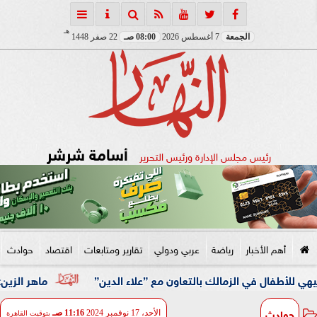
هـ
الجمعة
7 أغسطس 2026
08:00 صـ
22 صفر 1448
أسامة شرشر
رئيس مجلس الإدارة ورئيس التحرير
أهم الأخبار
رياضة
عربي ودولي
تقارير ومتابعات
اقتصاد
حوادث
في الزمالك بالتعاون مع ”علاء الدين”
ماهر الزين: 25 حافلة تُعيد 1250 سودانيًا ضمن الفوج الـ41.. والالتزام بوثائق السفر عزز انسيابية العودة الطوعية
حوادث
الأحد، 17 نوفمبر 2024
11:16 صـ
بتوقيت القاهرة