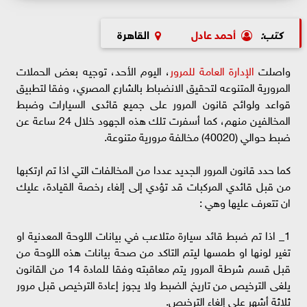
كتب:
أحمد عادل
القاهرة
واصلت
الإدارة العامة للمرور
، اليوم الأحد، توجيه بعض الحملات
المرورية المتنوعه لتحقيق الانضباط بالشارع المصري، وفقا لتطبيق
قواعد ولوائح قانون المرور على جميع قائدى السيارات وضبط
المخالفين منهم، كما أسفرت تلك هذه الجهود خلال 24 ساعة عن
ضبط حوالي (40020) مخالفة مرورية متنوعة.
كما حدد قانون المرور الجديد عددا من المخالفات التي اذا تم ارتكبها
من قبل قائدي المركبات قد تؤدي إلى إلغاء رخصة القيادة، عليك
ان تتعرف عليها وهي :
1_ اذا تم ضبط قائد سيارة متلاعب في بيانات اللوحة المعدنية او
تغير لونها او طمسها ليتم التاكد من صحة بيانات هذه اللوحة من
قبل قسم شرطة المرور يتم معاقبته وفقا للمادة 14 من القانون
يلغى الترخيص من تاريخ الضبط ولا يجوز إعادة الترخيص قبل مرور
ثلاثة أشهر على إلغاء الترخيص.