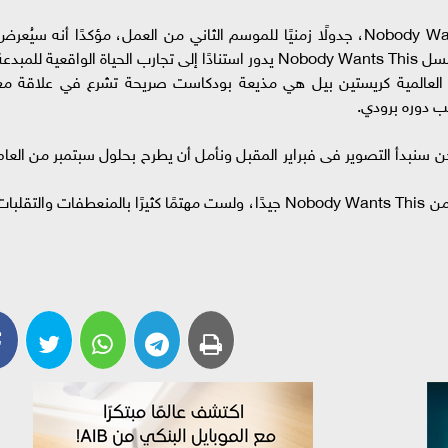
أعطى العالمى آدم برودى نجم مسلسل Nobody Wants This، جدولًا زمنيًا للموسم الثاني من العمل، مؤكدًا أنه سيُعر
على منصة نتفليكس خلال العام المقبل 2025.مسلسل Nobody Wants This يدور استنادًا إلى تجارب الحياة الواقعية للمبد
ة العالمية كريستين بيل هي مذيعة بودكاست صريحة تشرع في علاقة مع
ب دوره برودي.
ن سنبدأ التصوير فى فبراير المقبل ونأمل أن يطرح بحلول سبتمبر من العام
واضاف برودي قائلا: "أريد أن يكون الموسم الثانى من Nobody Wants This جيدًا، ولست مهتمًا كثيرًا بالمنعطفات والتقلب