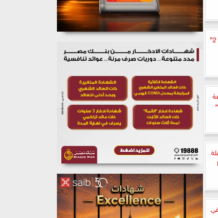
إطلاق البوستر الرسمى لفيلم ”الحريفة 2”
ة
”
لة
في