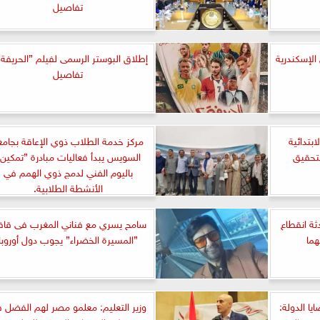
تفاصيل
الإسكندرية
تفاصيل
بتدائية
مركز خدمة الطلاب ذوي الإعاقة بجامع
السويس يبدأ فعاليات مبادرة ”تمكين
باليوم الفني لدمج ذوي الهمم في
الأنشطة الطلابية.
ثة انقطاع
سامح يسري مع فناني المغرب فى قاف
هما
”المسيرة الخضراء” يجوب دول أوروبا
ا الدولة:
وزير التعليم: معلمو مصر لهم الفضل 