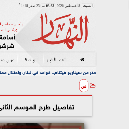
هـ
السبت
8 أغسطس 2026
03:33 مـ
23 صفر 1448
رئيس مجلس الإ
ورئيس التحر
أسامة 
شرشر
أهم الأخبار
رياضة
عربي ود
من سيناريو فيتنام.. قواعد في لبنان واحتلال ممتد دون أفق
فن
تفاصيل طرح الموسم الثانى من Nobody Wants This.. 