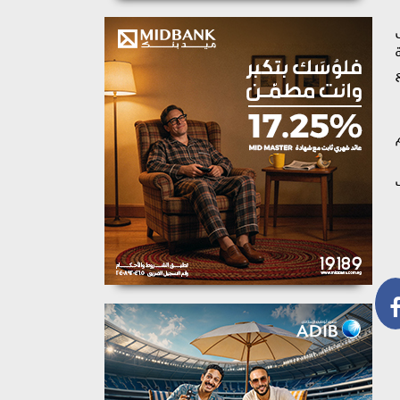
ض
عة
ات