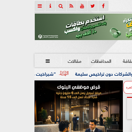
قافة
المحافظات
مقالات

يص سليمة
”شبراخيت وبدر” ضمن أفضل 10 وحدات محلية على مستوى الجمهورية بالدورة الخامسة لجائزة مصر للتميز الحكومي
اهرة