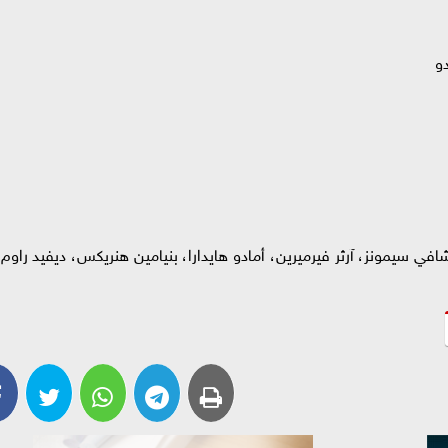
دو
في سيمونز، آرثر فيرميرين، أمادو هايدارا، بنيامين هنريكس، ديفيد راوم،