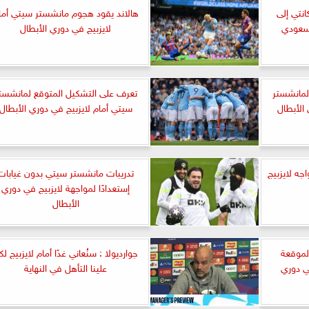
انتي إلى
هالاند يقود هجوم مانشستر سيتي أما
لسعودي
لايزبيج في دوري الأبطال
لمانشستر
تعرف على التشكيل المتوقع لمانشست
الأبطال
سيتي أمام لايزبيج في دوري الأبطال
جه لايزبيج
تدريبات مانشستر سيتي بدون غيابات
إستعدادًا لمواجهة لايزبيج في دوري
الأبطال
لموقعة
جوارديولا : سنُعاني غدًا أمام لايزبيج لك
ي دوري
علينا التأهل في النهاية