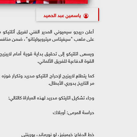
ياسمين عبد الحميد
أعلن دييجو سيميوني المدير الفني لفريق أتلتيكو 
على ملعب "سيفيتاس ميتروبوليتانو"، ضمن منافسات 
ويسعى اتلتيكو إلى تحقيق بداية قوية أمام لايبزيج
القوة الدفاعية للفريق الألماني.
كما يتطلع لايبزيج لإحراج اتلتيكو مدريد وتكرار فوز
مر التاريخ بدوري الأبطال.
وجاء تشكيل اتليتكو مدريد لهذه المباراة كالتالي:
حراسة المرمى: أوبلاك
خط الدفاع: خيمينيز، لو نورماند، يورينتي