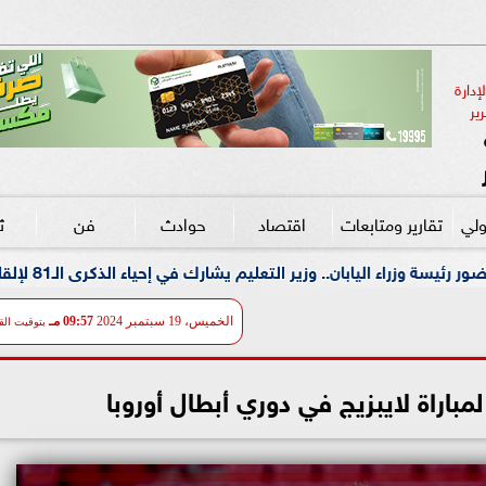
دارة 
ير
ولي
تقارير ومتابعات
اقتصاد
حوادث
فن
ث
 يشارك في إحياء الذكرى الـ81 لإلقاء القنبلة الذرية على هيروشيما
الخميس، 19 سبتمبر 2024
09:57 مـ
بتوقيت الق
مباراة لايبزيج في دوري أبطال أوروبا