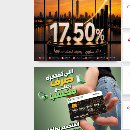
م
ر
ن