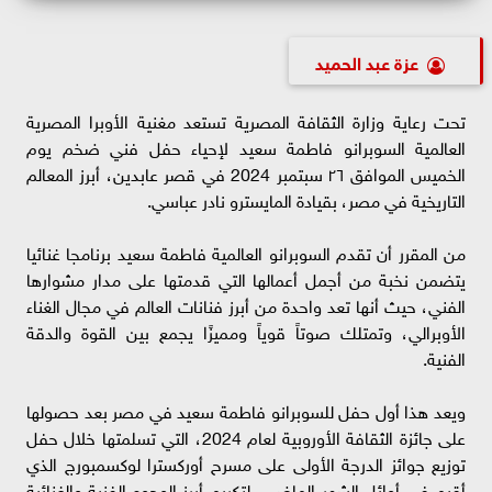
عزة عبد الحميد
تحت رعاية وزارة الثقافة المصرية تستعد مغنية الأوبرا المصرية
العالمية السوبرانو فاطمة سعيد لإحياء حفل فني ضخم يوم
الخميس الموافق ٢٦ سبتمبر 2024 في قصر عابدين، أبرز المعالم
التاريخية في مصر، بقيادة المايسترو نادر عباسي.
من المقرر أن تقدم السوبرانو العالمية فاطمة سعيد برنامجا غنائيا
يتضمن نخبة من أجمل أعمالها التي قدمتها على مدار مشوارها
الفني، حيث أنها تعد واحدة من أبرز فنانات العالم في مجال الغناء
الأوبرالي، وتمتلك صوتاً قوياً ومميزًا يجمع بين القوة والدقة
الفنية.
ويعد هذا أول حفل للسوبرانو فاطمة سعيد في مصر بعد حصولها
على جائزة الثقافة الأوروبية لعام 2024، التي تسلمتها خلال حفل
توزيع جوائز الدرجة الأولى على مسرح أوركسترا لوكسمبورج الذي
أقيم في أوائل الشهر الماضي، لتكريم أبرز الوجوه الفنية والغنائية