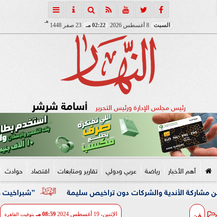
هـ
السبت
8 أغسطس 2026
02:22 مـ
23 صفر 1448
أسامة شرشر
رئيس مجلس الإدارة ورئيس التحرير
أهم الأخبار
رياضة
عربي ودولي
تقارير ومتابعات
اقتصاد
حوادث
 الأندية والشركات دون تراخيص سليمة
”شبراخيت وبدر” ضمن أفضل 10 وحدات محلية على مستوى الجمهورية بالدورة الخامسة ل
فن
الإثنين، 19 أغسطس 2024
08:59 مـ
بتوقيت القاهرة