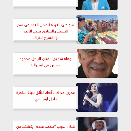
شواطئ الغردقة كامل العدد فى شم
النسيم والفنادق تقدم الرنجة
والفسيخ للنزلاء
وفاة شقيق الفنان الراحل محمود
ياسين في استراليا
عمري معاك.. أنغام تتألق بليلة ساحرة
داخل أوبرا دبي
فنان العرب ”محمد عبده” يكشف عن