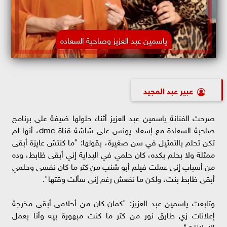
ياسمين عبد العزيز وصاحبة السعاده
عبير عبد المجيد
صرحت الفنانة ياسمين عبد العزيز أثناء حلولها ضيفة على برنامج
صاحبة السعادة مع إسعاد يونس على شاشة قناة dmc، أنها لم
تكن تحلم بالتمثيل في سن صغيرة، بقولها: "ما كنتش عايزة أبقى
ممثلة ولا بحلم بكده، كان حلمي في البداية إني أبقى ظابط، وده
من أسباب إنى عملت فيلم أبو شنب من كتر ما كان نفسى وحلمي
أبقى ظابط بنت، ولكن ما نفعش رغم إنى سألت وقتها".
وتابعت ياسمين عبد العزيز: "كمان كان من أحلامى أبقى مخرجة
إعلانات زي طارق نور من كتر ما كنت مبهورة بيه وأنا بعمل
الإعلانات".