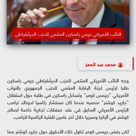
النائب الأمريكي جيمي راسكين المنتمي للحزب الديمُقراطي
محمد عبد المعز
وجه النائب الأمريكي المنتمي للحزب الديمُقراطي جيمي راسكين
طلبا لرئيس لجنة الرقابة المنتمي للحزب الجمهوري بالنواب
الأمريكي "جيمس كومر" وتساءل راسكين في طلبه حول استغلال
"جاريد كوشنر" منصبه عندما كان مستشار رئاسيا لدونالد ترامب
الرئيس الأمريكي السابق في عقد صفقات تجارية خاصة لصالح
كوشنر في ألبانيا وصربيا خلال آخر عامين للفترة الرئاسية لترامب.
لكن رفض جيمس كومر تناول ذلك التحقيق حول جاريد كوشنر مما