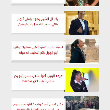
ترك آل الشيخ يتعهد بإنتاج ألبوم
غنائي جديد للنجم إيهاب توفيق
نجمة بوليود ”سوناكشى سينها”: ولأن
أبو الهول رائع أعطيت له قبلة
فرقة البوب أكوا تشعل مسرح أبو بكر
سالم بأغنية barbie girl
دفن 4 من أسرة واحدة لقوا مصرعهم
في ليبيا بمقابر العائلة بالمنوفية