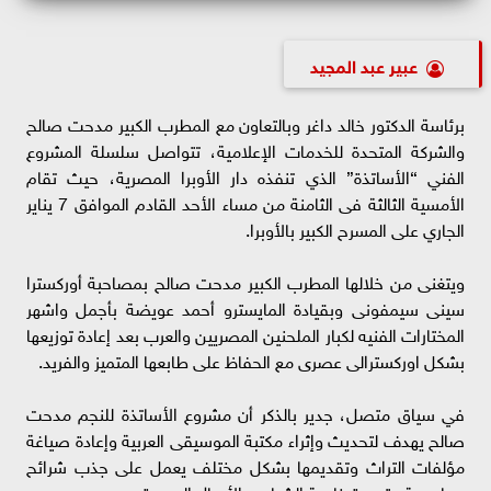
عبير عبد المجيد
برئاسة الدكتور خالد داغر وبالتعاون مع المطرب الكبير مدحت صالح
والشركة المتحدة للخدمات الإعلامية، تتواصل سلسلة المشروع
الفني “الأساتذة” الذي تنفذه دار الأوبرا المصرية، حيث تقام
الأمسية الثالثة فى الثامنة من مساء الأحد القادم الموافق 7 يناير
الجاري على المسرح الكبير بالأوبرا.
ويتغنى من خلالها المطرب الكبير مدحت صالح بمصاحبة أوركسترا
سينى سيمفونى وبقيادة المايسترو أحمد عويضة بأجمل واشهر
المختارات الفنيه لكبار الملحنين المصريين والعرب بعد إعادة توزيعها
بشكل اوركسترالى عصرى مع الحفاظ على طابعها المتميز والفريد.
في سياق متصل، جدير بالذكر أن مشروع الأساتذة للنجم مدحت
صالح يهدف لتحديث وإثراء مكتبة الموسيقى العربية وإعادة صياغة
مؤلفات التراث وتقديمها بشكل مختلف يعمل على جذب شرائح