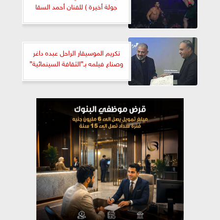
جولة أخيرة ) للفنان أحمد السقا
تكريم الموسيقار الراحل عبده داغر
وصناع فيلمه بـ”الثقافة السينمائية”