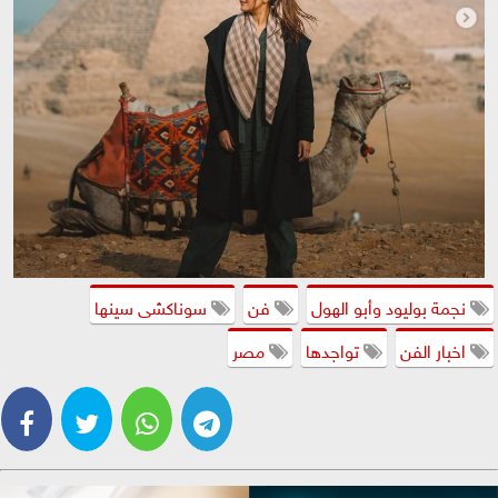
نجمة بوليود وأبو الهول
فن
سوناكشى سينها
اخبار الفن
تواجدها
مصر