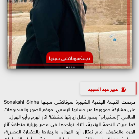
نجمةسوناكشى سينها
عبير عبد المجيد
حرصت النجمة الهندية الشهيرة سوناكشى سينها Sonakshi Sinha
على مشاركة جمهورها عبر حسابها الرسمي بموقع الصور والفيديوهات
العالمي "إنستجرام" بصور خلال زيارتها لمنطقة آثار الهرم وأبو الهول.
كما عبرت النجمة الهندية، اثناء تواجدها فى مصر وزيارة منطقة آثار
الهرم والوقوف أمام تمثال أبو الهول، وانبهارها بالحضارة المصرية،
وعظمة بناة الأهرام، قائلة عبر حسابها الرسمي : "من أمام الأهرامات