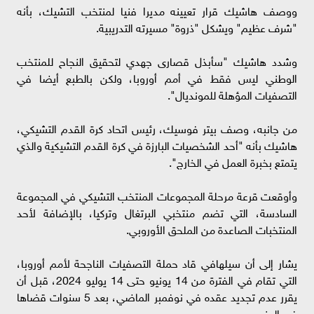
ووصف هاشيك قرار تعيينه مديرا فنيا لمنتخب التشيك، بأنه
"شرف عظيم" ويشكل "ذروة" مسيرته التدريبية.
وشدد هاشيك "سأبذل قصارى جهدي لتحقيق النجاح للمنتخب
الوطني ليس فقط في أمم أوروبا، ولكن بالطبع أيضا في
التصفيات المؤهلة للمونديال".
من جانبه، وصف بيتر فوسيك، رئيس اتحاد كرة القدم التشيكي،
هاشيك بأنه "أحد الشخصيات البارزة في كرة القدم التشيكية والذي
يتمتع بخبرة العمل في الخارج".
وأوقعت قرعة مرحلة المجموعات المنتخب التشيكي في المجموعة
السادسة، التي تضم منتخبي البرتغال وتركيا، بالإضافة لأحد
المنتخبات الصاعدة من الملحق الأوروبي.
يشار إلى أن سيلهافي قاد حملة التصفيات الناجحة لأمم أوروبا،
التي تقام في الفترة من 14 يونيو حتى 14 يوليو 2024، قبل أن
يقرر عدم تجديد عقده في نوفمبر الماضي، بعد 5 سنوات قضاها
في المنصب.