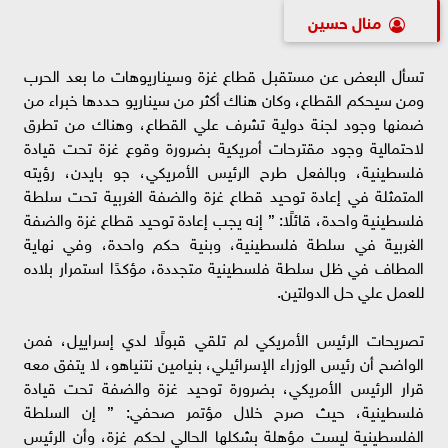
منال حسين
تسأل البعض عن مستقبل قطاع غزة وسيناريوهات ما بعد الحرب
ومن سيحكم القطاع، وكان هناك أكثر من سيناريو حددها خبراء من
ضمنها وجود لجنة دولية تشرف علي القطاع، وهناك من تطرق
لاحتمالية وجود مقترحات أمريكية بضرورة وقوع غزة تحت قيادة
فلسطينية، وبالفعل طرح الرئيس الأمريكي، جو بايدن، رؤيته
المتمثلة في إعادة توحيد قطاع غزة والضفة الغربية تحت سلطة
فلسطينية واحدة، قائلًا: ” إنه يجب إعادة توحيد قطاع غزة والضفة
الغربية في سلطة فلسطينية، وبنية حكم واحدة، وفي نهاية
المطاف في ظل سلطة فلسطينية متجددة، مؤكدًا استمرار بلاده
للعمل علي حل الدولتين.
تصريحات الرئيس الأمريكي لم تلقي قبولًا لدي إسراييل، فمن
الواضح أن رئيس الوزراء الإسرائيلي، بنيامين نتنياهو، لا يتفق معه
قرار الرئيس الأمريكي، بضرورة توحيد غزة والضفة تحت قيادة
فلسطينية، حيث صرح خلال مؤتمر صحفي: ” إن السلطة
الفلسطينية ليست مؤهلة بشكلها الحالي لحكم غزة، وأن الرئيس