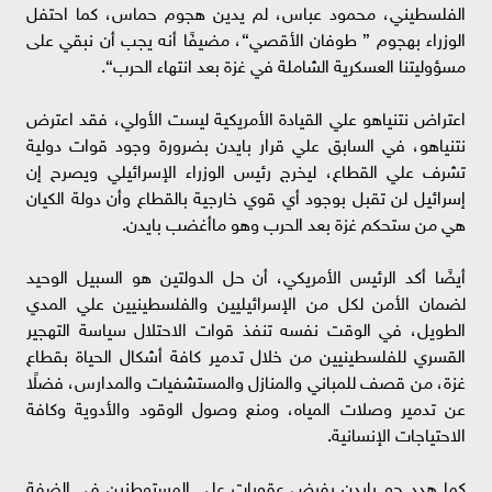
الفلسطيني، محمود عباس، لم يدين هجوم حماس، كما احتفل
الوزراء بهجوم ” طوفان الأقصي“، مضيفًا أنه يجب أن نبقي على
مسؤوليتنا العسكرية الشاملة في غزة بعد انتهاء الحرب“.
اعتراض نتنياهو علي القيادة الأمريكية ليست الأولي، فقد اعترض
نتنياهو، في السابق علي قرار بايدن بضرورة وجود قوات دولية
تشرف علي القطاع، ليخرج رئيس الوزراء الإسرائيلي ويصرح إن
إسرائيل لن تقبل بوجود أي قوي خارجية بالقطاع وأن دولة الكيان
هي من ستحكم غزة بعد الحرب وهو ماأغضب بايدن.
أيضًا أكد الرئيس الأمريكي، أن حل الدولتين هو السبيل الوحيد
لضمان الأمن لكل من الإسرائيليين والفلسطينيين علي المدي
الطويل، في الوقت نفسه تنفذ قوات الاحتلال سياسة التهجير
القسري للفلسطينيين من خلال تدمير كافة أشكال الحياة بقطاع
غزة، من قصف للمباني والمنازل والمستشفيات والمدارس، فضلًا
عن تدمير وصلات المياه، ومنع وصول الوقود والأدوية وكافة
الاحتياجات الإنسانية.
كما هدد جو بايدن بفرض عقوبات على المستوطنين في الضفة