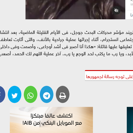
د مؤشر محركات البحث جوجل، فى الأيام القليلة الماضية، بعد انتشار
ماعى انستجرام، أثناء إجرائها عملية جراحية بالأنف، والتى أثارت تعاطف
د تعليقها عليها قائلة: «هكذا أنا أصبر فى أشد أوجاعى، وأصمت وفى داخلى
بد، ويا رب ما يكتب لحد الوجع يا رب.. آخر عملية اللهم لك الحمد، أصعب
لى توجه رسالة لجمهورها