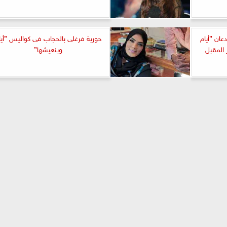
ان ”أيام
حورية فرغلى بالحجاب فى كواليس ”أيا
المقبل
وبنعيشها”