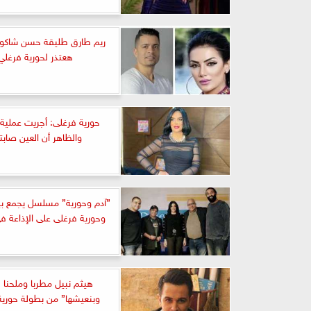
ريم طارق طليقة حسن شاك
هعتذر لحورية فرغلي
حورية فرغلى: أجريت عملية
والظاهر أن العين صابت
”آدم وحورية” مسلسل يجمع بي
وحورية فرغلى على الإذاعة 
هيثم نبيل مطربا وملحنا لـ
وبنعيشها” من بطولة حورية