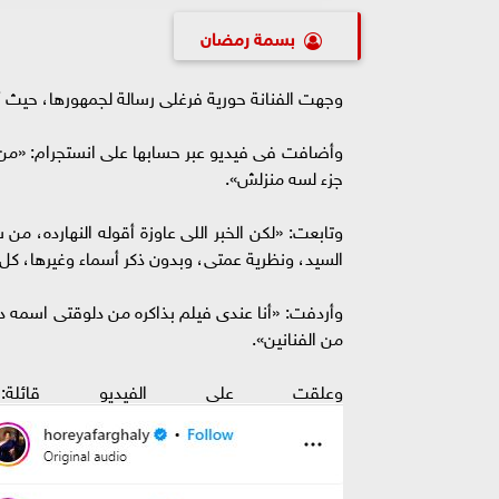
بسمة رمضان
وجهت الفنانة حورية فرغلى رسالة لجمهورها، حيث أ
جزء لسه منزلش».
وتابعت: «لكن الخبر اللى عاوزة أقوله النهارده، 
السيد، ونظرية عمتى، وبدون ذكر أسماء وغيرها، ك
وأردفت: «أنا عندى فيلم بذاكره من دلوقتى اسمه دي
من الفنانين».
وعلقت على الفيديو قائل