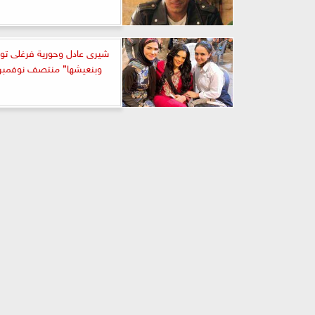
شيرى عادل وحورية فرغلى تودع
وبنعيشها” منتصف نوفمبر 