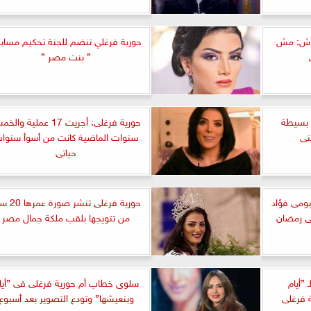
وش: مش
حورية فرغلي تنضم للجنة تحكيم مساب
” بنت مصر ”
 بسيطة
حورية فرغلى: أجريت 17 عملية وا
نى
سنوات الماضية كانت من أسوأ سنوا
حياتى
ومى فؤاد
حورية فرغلى تنشر ص
فى رمضان
من تتويجها بلقب ملكة جمال مصر
 ”أيام
سلوى خطاب أم حورية فرغلى فى ”أيا
 فرغلى
وبنعيشها” وتودع التصوير بعد أسبوع