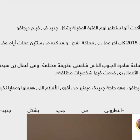
كدت أنها ستظهر لهم الفترة المقبلة بشكل جديد فى فيلم ديجافو.
وأضافت فى فيديو عبر حسابها على انستجرام: «من 2018 كان آخر عمل لى مملكة الغجر، وبعد كده من سنتين عملت أيام وف
من ساعة ساحرة الجنوب الناس شافتنى بطريقة مختلفة، وفى أعمال زى سيدنا
ل الأعمال دى قدمت فيها شخصيات مختلفة».
جافو، وهو حاجة جديدة، ويعتبر من أقوى الأفلام اللى هعملها ومعايا نخبة
ة: «انتظرونى من جديد بشكل جديد».