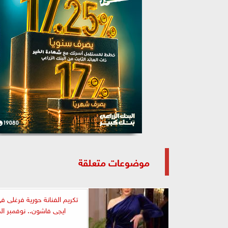
موضوعات متعلقة
تكريم الفنانة حورية فرغلى ف
ايجى فاشون.. نوفمبر ال