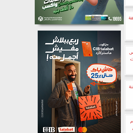
قة
لخمس
ت
ورة عمرها 20 سنة
م