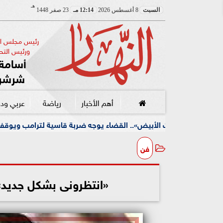
هـ
السبت
8 أغسطس 2026
12:14 مـ
23 صفر 1448
رئيس مجلس الإ
ورئيس التحر
أسامة 
شرشر
أهم الأخبار
رياضة
عربي ود
أبيض».. القضاء يوجه ضربة قاسية لترامب ويوقف مشروعه الضخم
فن
«انتظرونى بشكل جديد».