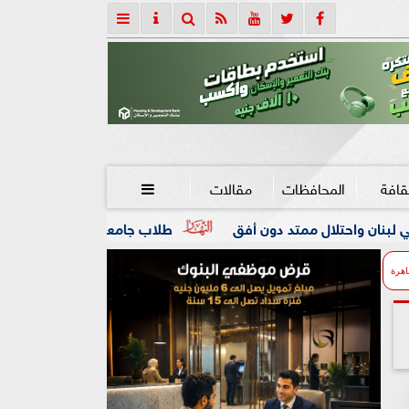
قافة
المحافظات
مقالات

ون أفق
طلاب جامعة المنوفية داخل «الكلية الجوية».. تجربة
اهرة