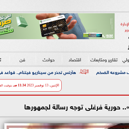
دارة 
ير
ولي
تقارير ومتابعات
اقتصاد
حوادث
فن
ث
هآرتس تحذر من سيناريو فيتنام.. قواعد في لبنان واحتلال ممتد د
الإثنين، 13 نوفمبر 2023
11:34 صـ
بتوقيت الق
. حورية فرغلى توجه رسالة لجمهورها