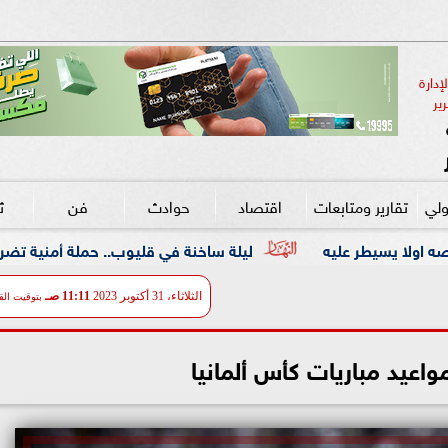
دارة 
ير
ولي
تقارير ومتابعات
اقتصاد
حوادث
فن
ث
ليلة ساخنة في قليوب.. حملة أمنية تضرب معاقل الخارجين عن 
الثلاثاء، 31 أكتوبر 2023
11:11 صـ
بتوقيت الق
اعيد مباريات كأس ألمانيا