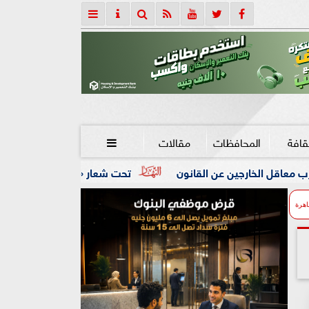
قافة
المحافظات
مقالات

القانون
تحت شعار «خدمة بيوت الله شرف».. محافظ كفرالشيخ: 
اهرة