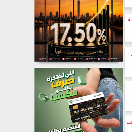
ية
ات