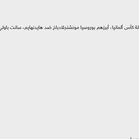
ولة كأس ألمانيا، أبرزهم بوروسيا مونشنجلادباخ ضد هايدنهايم، سانت باولي