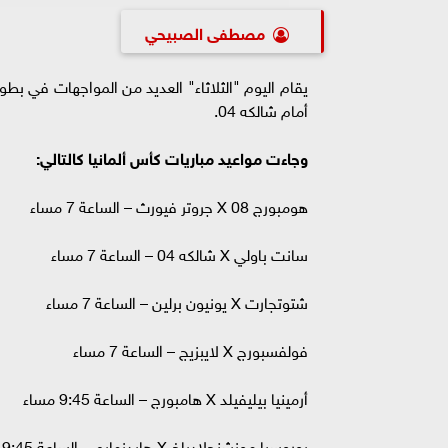
مصطفى الصبيحي
يقام اليوم "الثلاثاء" العديد من المواجهات في بط
أمام شالكه 04.
وجاءت مواعيد مباريات كأس ألمانيا كالتالي:
هومبورج 08 X جروتر فيورث – الساعة 7 مساء
سانت باولي X شالكه 04 – الساعة 7 مساء
شتوتجارت X يونيون برلين – الساعة 7 مساء
فولفسبورج X لايبزيج – الساعة 7 مساء
أرمينيا بيليفيلد X هامبورج – الساعة 9:45 مساء
بوروسيا مونشنجلادباخ X هايدنهايم – الساعة 9:45 مساء