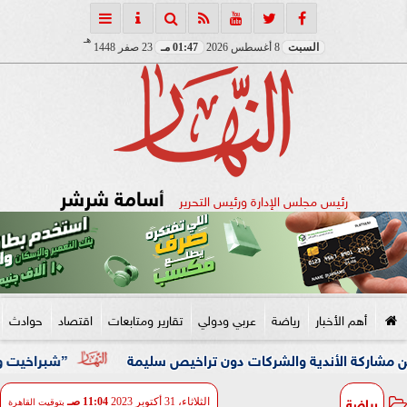
هـ
السبت
8 أغسطس 2026
01:47 مـ
23 صفر 1448
أسامة شرشر
رئيس مجلس الإدارة ورئيس التحرير
أهم الأخبار
رياضة
عربي ودولي
تقارير ومتابعات
اقتصاد
حوادث
الأندية والشركات دون تراخيص سليمة
”شبراخيت وبدر” ضمن أفضل 10 وحدات محلية على مستوى الجمهورية بالدورة الخامسة لجائ
رياضة
الثلاثاء، 31 أكتوبر 2023
11:04 صـ
بتوقيت القاهرة