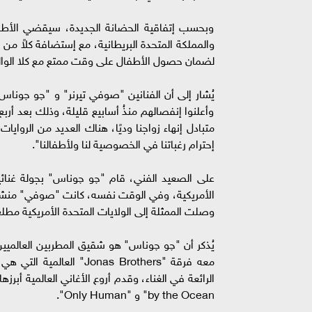
وبحسب إتفاقية الحضانة الجديدة، سيقضي الأطفال 
والمملكة المتحدة البريطانية، مع إستضافة كلاً من
لضمان حصول الأطفال على وقت ممتع مع كلا الوالدي
وأعلنوا إنفصالهم منذُ أسابيع قليلة، وذلك بعد أربع 
متبادل إنهاء زواجنا وديًا، هناك العديد من الروا
إحترام رغباتنا في الخصوصية لنا ولأطفالنا".
وصلت الممثلة إلى الولايات المتحدة الأمريكية مطلع
يُذكر أن "چو چوناس" هو شقيق المطربين العالمي
معه فرقة "onas Brothers
by the Ocean" و "Only Human".