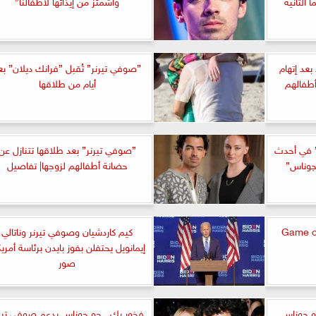
الثانية
وأشمئز من إيذائها لأطفالنا”
 بعد إتهام
”صوفي تيرنر” تُقبل ”فرانك ديلان” بع
أطفالهم
أيام من طلاقها
” في أحدث
”صوفي تيرنر” بعد طلاقها تتنازل عن
چوناس”
حضانة أطفالهم لزوجها| تفاصيل
ال صوفي تيرنر نجمة Game of
كيم كاردشيان وصوفي تيرنر وناتالي
إيمانويل يحتفلن بفوز بايدن برئاسة أمريكا
صور
و جوناس
فخور بك.. جو جوناس يدعم صوفي تير