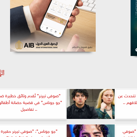
” تتحدث عن
”صوفي تيرنر” تُقدم وثائق خطيرة ض
لاقهم ..
”چو چوناس” في قضية حضانة أطفاله
.. تفاصيل
 ”صوفي
”چو چوناس”: ”صوفي تيرنر حقيرة