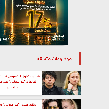
موضوعات متعلقة
ڤيديو متداول لـ ”صوفي تيرنر
لقائها بـ ”چو چوناس” بعد ط
تفاصيل
وثائق طلاق ”چو چوناس” و