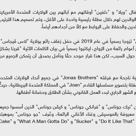
"ويلا" و "دلفين" أوقاتهم مع آبائهم بين الولايات المتحدة الأمريكية
 الوالدين لهم خلال عطلة رئيسية واحدة على الأقل، وتم تصميم هذا الترتيب
ن والحفاظ على الروابط مع كلاً من أجدادهم أيضاً.
يُشار إلى أن الفنانين "صوفي تيرنر" و "چو چوناس" تزوجا رسمياً في عام 2019 في حفل زفاف رائع بولاية "لاس ڤيجاس
أعوام رائعة من الزواج، ليكتبوا رسمياً في بيان الكلمات الآتية "قررنا بشكل
يات حول السبب، لكن هذا قرار موحد حقًا ونأمل بصدق أن يتمكن الجميع من
على الصعيد الفني، قام "چو چوناس" بجولة غنائية ناجحة مع فرقته "Jonas Brothers" في جميع أنحاء الولايات المتح
الأمريكية، وفي الوقت نفسه، كانت "صوفي" منشغلة بتصوير مسلسلها القادم "Joan" في المملكة المتحدة البريطانية، حي
 الشهر الجاري لبدء العمل القانوني بشأن الطلاق وحضانة أطفالها.
ين "نيك چوناس" و "فرانكي چوناس" و كيڤن چوناس" الذين أسسوا جميعاً
J" العالمية التي هي معروفة بالموسيقى وغناء الأغاني الرائعة، وعُرف "چو چوناس" بموهبت
الرائعة في الغناء، وقدم أروع الأغاني العالمية أبرزها "Do It Like That" و "Sucker" و "Man Gotta Do