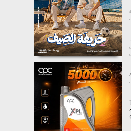
"،
دة
ثُ
ه
What A " و "Cake