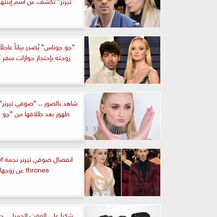
تيرنر” تكشف عن أسم إبنتهما 
”چو چوناس” يُصدر بياناً عاجلاً
زوجته بإحتجاز جوازات سفر 
شاهد بالصور .. ”صوفي تيرنر
ظهور بعد طلاقها من ”چو 
انفص
thrones عن زوجها
شكرا على الوقت الجميل.. ج