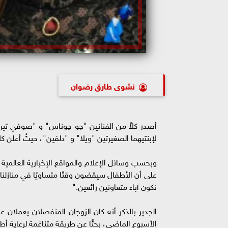
نشوى طارق رضوان
أصدر كلاً من الفنانين "چو چوناس" و "صوفي تيرنر" ا
لإبنتيهما الصغيرتين "ويلا" و "دلفين"، حيثُ أعلن كل
وبحسب وسائل الإعلام والمواقع الإخبارية العالمية
على أن الأطفال سيقضون وقتًا متساويًا في منازلنا ب
نكون آباء متعاونين رائعين."
الجدير بالذكر أنه كان الزوجان المنفصلان يعملا
الأسبوع الماضي، بحثًا عن طريقة متناغمة لرعاية أطف