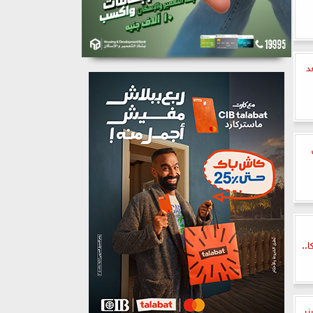
د
..
نر