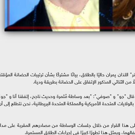
للذان يمران حاليًا بالطلاق، بيانًا مشتركًا بشأن ترتيبات الحضانة المؤقتة
اً من الثنائي المذكور الإتفاق على الحضانة بطريقة ودية.
 قال "چو" و "صوفي": "بعد وساطة مُثمرة وحديث ناجح، إتفقنا أنا و "چو"
الولايات المتحدة الأمريكية والمملكة المتحدة البريطانية، نحن نتطلع إلى أن
ن على هذا القرار من خلال جلسات الوساطة من مصادرهم المقربة على مدار
الهما، ويمثل هذا تطورًا كبيرًا في إجراءات الطلاق المستمرة.