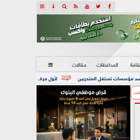
قافة
المحافظات
مقالات

تدربين
لأول مرة.. ”الرقابة المالية” تنظم نشاط صناديق الت
اهرة