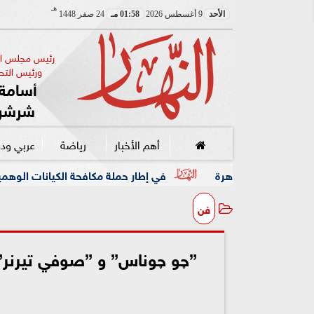
هـ
الأحد
9 أغسطس 2026
01:58 مـ
24 صفر 1448
رئيس مجلس الإ
ورئيس التحر
أسامة 
شرشر
أهم الأخبار
رياضة
عربي ود
في إطار حملة مكافحة الكيانات الوهمية.. نقيب الصحفيين يخ
فن
”چو چوناس” و ”صوفي تيرنر” 