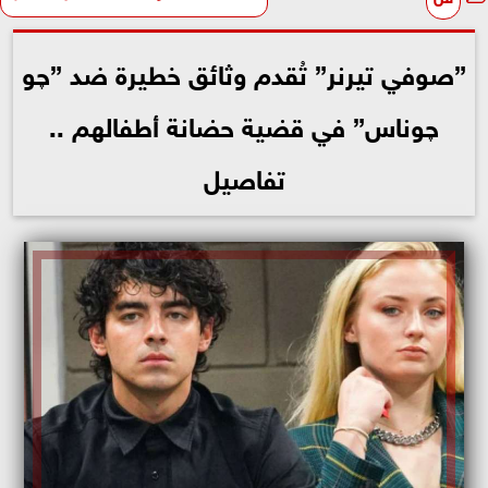
”صوفي تيرنر” تُقدم وثائق خطيرة ضد ”چو
چوناس” في قضية حضانة أطفالهم ..
تفاصيل