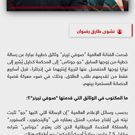
نشوى طارق رضوان
قدمت الفنانة العالمية "صوفي تيرنر" وثائق خطيرة عبارة عن رسالة
خطية من زوجها السابق "چو چوناس" إلى المحكمة كدليل يُشير إلى
نوايا زوجها المنفصل عنها لتربية إبنتيهما في إنجلترا، قبل أسابيع
فقط من تقديمهم طلب الطلاق، وذلك في ضوء معركة قضية
الحضانة المستمرة بينهم.
ما المكتوب في الوثائق التي قدمتها "صوفي تيرنر"؟:
بحسب وسائل الإعلام العالمية "إن الرسالة التي كتبها "چو" تثبت
نيته في إقناع صاحب المنزل بعقاره في "والينجفورد، أكسفورد"
بالمملكة المتحدة البريطانية الذي كان يعتزم "چوناس" شراءه
مقابل 7.5 مليون دولاراً أمريكياً للمكوث مع أطفاله هناك.