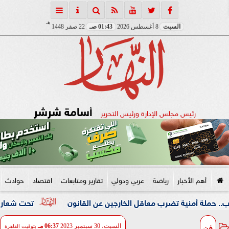
هـ
السبت
8 أغسطس 2026
01:43 صـ
22 صفر 1448
أسامة شرشر
رئيس مجلس الإدارة ورئيس التحرير
أهم الأخبار
رياضة
عربي ودولي
تقارير ومتابعات
اقتصاد
حوادث
ية تضرب معاقل الخارجين عن القانون
تحت شعار «خدمة بيوت ال
فن
السبت، 30 سبتمبر 2023
06:37 مـ
بتوقيت القاهرة