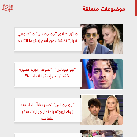
موضوعات متعلقة
وثائق طلاق ”چو چوناس” و ”صوفي
تيرنر” تكشف عن أسم إبنتهما الثانية
”چو چوناس”: ”صوفي تيرنر حقيرة
وأشمئز من إيذائها لأطفالنا”
”چو چوناس” يُصدر بياناً عاجلاً بعد
إتهام زوجته بإحتجاز جوازات سفر
أطفالهم