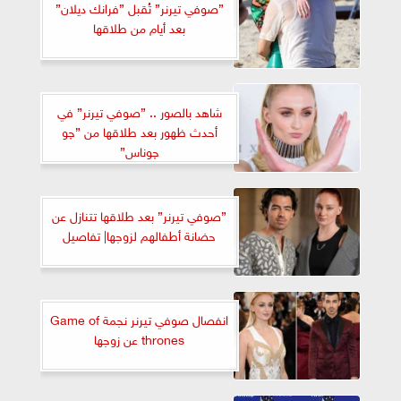
”صوفي تيرنر” تُقبل ”فرانك ديلان”
بعد أيام من طلاقها
شاهد بالصور .. ”صوفي تيرنر” في
أحدث ظهور بعد طلاقها من ”چو
چوناس”
”صوفي تيرنر” بعد طلاقها تتنازل عن
حضانة أطفالهم لزوجها| تفاصيل
انفصال صوفي تيرنر نجمة Game of
thrones عن زوجها