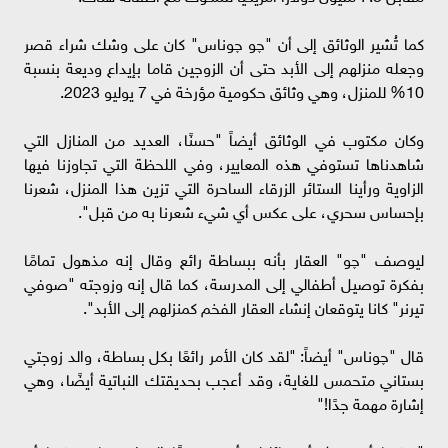
كما تُشير الوثائق إلى أن "چو چوناس" كان على وشك شراء قصر
وجعله منزلهم إلى الأبد حتى أن الزوجين قاما بإيداع وديعة بنسبة
10% للمنزل، وهي وثائق حكومية مؤرخة في 7 يوليو 2023.
وكان مكتوب في الوثائق أيضاً "حسنًا، العديد من المنازل التي
شاهدناها تستوفي هذه المعايير، وفي اللحظة التي تجاوزنا فيها
الزاوية ورأينا الستائر الزرقاء الساحرة التي تزين هذا المنزل، شعرنا
بإحساس سحري، على عكس أي شيء شعرنا به من قبل".
ليوصف "چو" العقار بأنه ببساطة رائع وقال إنه مذهول تمامًا
بفكرة توصيل أطفالي إلى المدرسة، كما قال إنه وزوجته "صوفي
تيرنر" كانا يتوقعان إنشاء العقار الفخم كمنزلهم إلى الأبد".
قال "چوناس" أيضاً: "لقد كان الأمر رائعًا بكل بساطة، والد زوجتي
بستاني متحمس للغاية، وقد أعجب بحديقتك النباتية أيضًا، وهي
إشارة مهمة جدًا!"