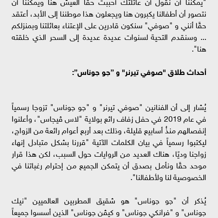
"يمكننا أن نقول أن عائلتك أحببت حقًا العيش هنا ويمكننا أن
نتصور أن أطفالنا يكبرون هنا ويجعلون هذا موطننا إلى الأبد، أعتقد
حقًا أنني و "صوفي" سنكون قادرين على الإعتناء بعائلتنا وبمنزلكم
... وسنقدم التحية لسنوات عديدة عديدة إلى السحر الذي خلقته
هنا".
أحداث طلاق "صوفي تيرنر" و ”چو چوناس”:
يُشار إلى أن الفنانين "صوفي تيرنر" و "چو چوناس" تزوجا رسمياً
في عام 2019 في حفل زفاف رائع بولاية "لاس ڤيجاس"، وأعلنوا
إنفصالهم منذُ أسابيع قليلة، وذلك بعد أربع أعوام رائعة من الزواج،
ليكتبوا رسمياً في بيان الكلمات الآتية "قررنا بشكل متبادل إنهاء
زواجنا وديًا، هناك العديد من الروايات حول السبب، لكن هذا قرار
موحد حقًا ونأمل بصدق أن يتمكن الجميع من إحترام رغباتنا في
الخصوصية لنا ولأطفالنا".
يُذكر أن "چو چوناس" هو شقيق المطربين العالميين "نيك
چوناس" و "فرانكي چوناس" و كيڤن چوناس" الذين أسسوا جميعاً