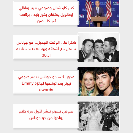
كيم كاردشيان وصوفي تيرنر وناتالي
إيمانويل يحتفلن بفوز بايدن برئاسة
أمريكا.. صور
شكرا على الوقت الجميل.. جو جوناس
يحتفل مع أشقائه وزوجته بعيد ميلاده
الـ 30
فخور بك.. جو جوناس يدعم صوفي
تيرنر بعد ترشحها لجائزة Emmy
awards
صوفي تسرنر تنشر لأول مرة خاتم
زواجها من جو جوناس