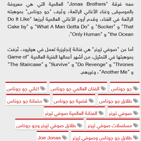
معه فرقة "Jonas Brothers" العالمية التي هي معروفة
بالموسيقى وغناء الأغاني الرائعة، وعُرف "چو چوناس" بموهبته
الرائعة في الغناء، وقدم أروع الأغاني العالمية أبرزها "Do It Like
That" و "Sucker" و "What A Man Gotta Do" و "Cake by
the Ocean" و "Only Human".
أما عن "صوفي تيرنر" هي فنانة إنجليزية تعمل في هوليود، عُرفت
بموهبتها في التمثيل، من أشهر أعمالها الفنية العالمية "Game of
Thrones" و "Do Revenge" و "Survive" و "The Staircase"
و "Another Me"، وغيرهم.
جو جوناس
الفنان العالمي جو جوناس
اغاني جو جوناس
طلاق جو جوناس
قضية جو جوناس
حضانة جو جوناس
صوفي تيرنر
الفنانة العالمية صوفي تيرنر
مسلسلات صوفي تيرنر
طلاق صوفي تيرنر وجو جوناس
طلاق جو جوناس وصوفي تيرنر
Joe Jonas