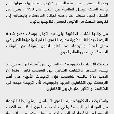
وذكر الحسيسى بعض هذه الجوائز، كان فى مقدمتها حصولها على
جائزة الملك فيصل العالمية في الأدب عام 1999، وهي من
القلائل الذين حصلوا على هذه الجائزة المرموقة، بالإضافة إلى
تكريمها اللافت من الرئيس الروسي فلاديمير بوتين.
من جانبها أشادت الدكتورة لبنى عبد التواب يوسف عضو شعبة
الترجمة، بمكانة الدكتورة مكارم الغمري العلمية وتميزها الكبير في
مجال البحث والترجمة، مما أهلها لتكون أيقونة من أيقونات
الترجمة في مصر والعالم العربي.
تحدثت الأستاذة الدكتورة مكارم الغمري، عن أهمية الترجمة في مد
جسور المعرفة والتقارب الثقافي بين الشعوب كافة، وكما أن
الأدب مرآة عاكسة للشعوب فإن الترجمات الأدبية هي أهم
الترجمات بين الثقافتين العربية والروسية، لأن الترجمة مهمة في
المثاقفة أو التأثير المتبادل بين الثقافتين.
واستعرضت الدكتورة مكارم الغمري التسلسل الزمني لرحلة الترجمة
من العربية إلى الروسية والتي بدأت منذ القرن الـ 18 مع الكتاب
الأشهر ألف ليلة وليلة، التي بدأت ترجمتها المبكرة من خلال لغة