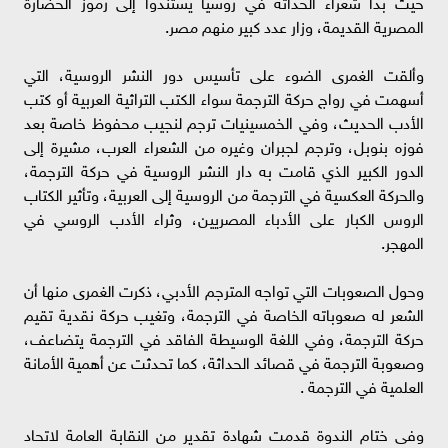
حيث بدأ شعراء الحداثة في روسيا يستندوا إلى رموز الحضارة
المصرية القديمة، وزار عدد كبير منهم مصر.
وألقت الغمرى الضوء على تأسيس دور النشر الروسية، التي
أسهمت في رواج حركة الترجمة سواء الكتب التراثية العربية أو كتب
الأدب الحديث، وفي الخمسينيات ترجم لنجيب محفوظ خاصة بعد
فوزه بنوبل، وترجم لجبران وغيره من الشعراء العرب، مشيرة إلى
الدور الكبير الذي قامت به دار النشر الروسية في حركة الترجمة،
والحركة العكسية في الترجمة من الروسية إلى العربية، وتأثير الكتاب
الروس الكبار على الأدباء المصريين، وثراء الأدب الروسي في
المهجر.
وحول الصعوبات التي تواجه المترجم الأدبي، ذكرت الغمرى منها أن
الشعر له صعوباته الخاصة في الترجمة، وتغيب حركة نقدية تقيم
حركة الترجمة، وفي اللغة الوسيطة الفاقد في الترجمة يتضاعف،
وصعوبة الترجمة في قصائد الحداثة، كما تحدثت عن أهمية الأمانة
العلمية في الترجمة .
وفى ختام الندوة قدمت شهادة تقدير من النقابة العامة لاتحاد