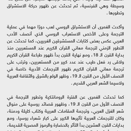
وسيطة وهي الفرنسية، ثم تحدثت عن ظهور حركة الاستشراق
وتطورها .
وأكدت الغمرى أن الاستشراق الروسي لعب دورًا مهما في عملية
الترجمة وعلى الأخص الاستعراب الروسي الذي أنصف الأدب
العربي عكس بعض كتابات المستشرقين الغربيين، كما تحدثت عن
التطور الزمني لترجمة معاني القرآن الكريم عند المستعربين منذ
بداية القرن الـ 18، ومع نهاية القرن بدأ ظهور طباعة القرآن الكريم
ولاقى رد فعل طيب عند عدد كبير من المستعربين، وترتب على
ترجمة معاني القرآن الكريم ظهور الترجمات الأدبية خاصة في
النصف الأول من القرن الـ 19، وظهر الولع بالشرق والثقافة العربية
ولاسيما الشعر العربي القديم .
كما تحدثت الغمرى عن الفترة الرومانتكية وتطور الترجمة في
النصف الأول من القرن الـ 19، وظهور قصائد روسية على منوال
شعر الغزل العربي، وترجمة المقامات العربية وكتاب كليلة ودمنة،
وكان للترجمات العربية تأثيرها الكبير على كبار شعراء روسيا، ومع
بدايات القرن العشرين بدأ التأثر بالحضارة والرموز المصرية القديمة،