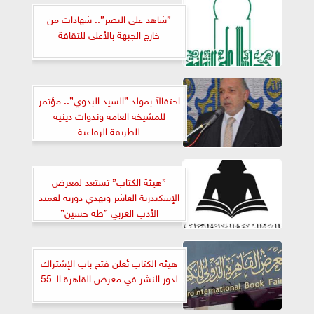
”شاهد على النصر”.. شهادات من
خارج الجبهة بالأعلى للثقافة
احتفالاً بمولد ”السيد البدوي”.. مؤتمر
للمشيخة العامة وندوات دينية
للطريقة الرفاعية
”هيئة الكتاب” تستعد لمعرض
الإسكندرية العاشر وتهدي دورته لعميد
الأدب العربي ”طه حسين”
هيئة الكتاب تُعلن فتح باب الإشتراك
لدور النشر في معرض القاهرة الـ 55