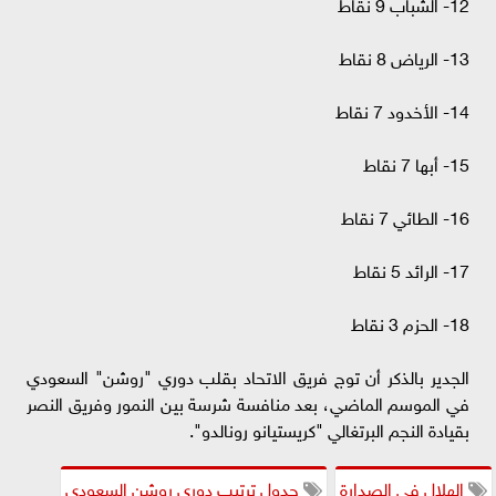
12- الشباب 9 نقاط
13- الرياض 8 نقاط
14- الأخدود 7 نقاط
15- أبها 7 نقاط
16- الطائي 7 نقاط
17- الرائد 5 نقاط
18- الحزم 3 نقاط
الجدير بالذكر أن توج فريق الاتحاد بقلب دوري "روشن" السعودي
في الموسم الماضي، بعد منافسة شرسة بين النمور وفريق النصر
بقيادة النجم البرتغالي "كريستيانو رونالدو".
الهلال في الصدارة
جدول ترتيب دوري روشن السعودي