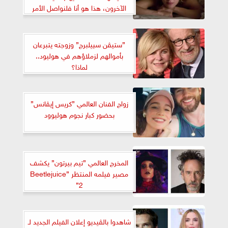
الآخرون، هذا هو أنا فلنواصل الأمر
”ستيڤن سپيلبرج” وزوجته يتبرعان
بأموالهم لزملاؤهم في هوليود..
لماذا؟
زواج الفنان العالمي ”كريس إيڤانس”
بحضور كبار نجوم هوليوود
المخرج العالمي ”تيم بيرتون” يكشف
مصير فيلمه المنتظر ”Beetlejuice
2”
شاهدوا بالڤيديو إعلان الفيلم الجديد لـ