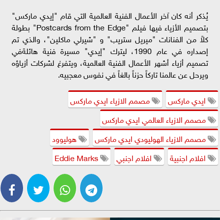
يُذكر أنه كان آخر الأعمال الفنية العالمية التي قام "إيدي ماركس"
بتصميم الأزياء فيها فيلم "Postcards from the Edge" بطولة
كلاً من الفنانات "ميريل ستريپ" و "شيرلي ماكلين"، والذي تم
إصداره في عام 1990، ليترك "إيدي" مسيرة فنية هائلةفي
تصميم أزياء أشهر الأعمال الفنية العالمية، ويتفرغ لشركات أزياؤه
ويرحل عن عالمنا تاركاً حزناً بالغاً في نفوس معجبيه.
ايدي ماركس
مصمم الازياء ايدي ماركس
مصمم الازياء العالمي ايدي ماركس
مصمم الازياء الهوليودي ايدي ماركس
هوليوود
افلام اجنبية
افلام اجنبي
Eddie Marks