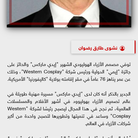
نشوى طارق رضوان
توفي مصمم الأزياء الهوليودي الشهير "إيدي ماركس" والحائز على
جائزة "إيمي" الدولية ورئيس شركة "Western Cosplay"، وذلك
عن عمر يناهز 76 عاماً في مقر إقامته بولاية "كاليفورنيا" الأمريكية.
الجدير بالذكر أنه كان لدى "إيدي ماركس" مسيرة مهنية طويلة في
عالم تصميم الأزياء بهوليوود في أشهر الأفلام والمسلسلات
العالمية، ثم نجح في هذا المجال ليصبح رئيسًا لشركة "Western
Cosplay" وساعد في تنميتها وتطويرها لتصبح واحدة من أكبر
شركات الأزياء في العالم.
يُشار إلى أنه ولد "إدوارد ماركس" الشهير بـ "إيدي ماركس" في 1