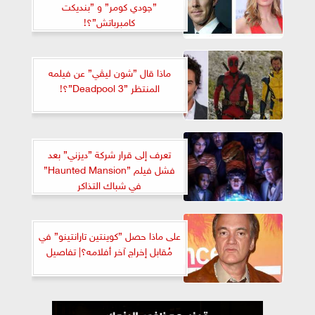
”چودي كومر” و ”بنديكت
كامبرباتش”؟!
ماذا قال ”شون ليڤي” عن فيلمه
المنتظر ”Deadpool 3”؟!
تعرف إلى قرار شركة ”ديزني” بعد
فشل فيلم ”Haunted Mansion”
في شباك التذاكر
على ماذا حصل ”كوينتين تارانتينو” في
مُقابل إخراج آخر أفلامه؟| تفاصيل