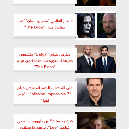
المنتج العالمي ”سام پريسمان” يُفجر
مفاجأة حول ”The Crow”
مخرجي فيلم ”Batgirl” يكشفون
حقيققة شعورهم بالصدمة من فيلم
”The Flash”
على المنصات الرقمية.. عرض فيلم
”Mission Impossible 7” لـ ”توم
كروز”
كيت وينسلت” عن ظهورها عارية في
فيلمها ”Lee”: لا يهم ما يعتقده