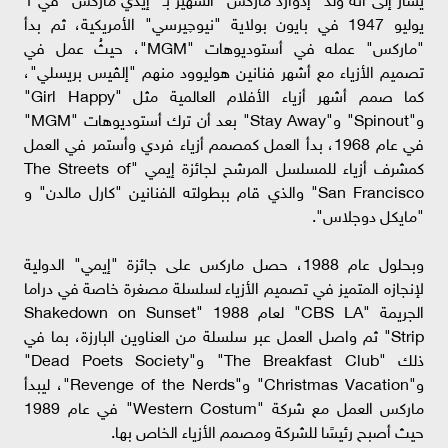
يوليو 1947 في بايون بولاية "نيوچيرسي" الأمريكية، ثم بدأ
"ماركس" عمله في أستوديوهات "MGM"، حيثُ عمل في
تصميم الأزياء مع أشهر فنانين هوليوود منهم "إلڤيس بريسلي"،
كما صمم أشهر أزياء الأفلام العالمية مثل "Girl Happy"
و"Spinout" و"Stay Away" بعد أن ترك أستوديوهات "MGM"
في عام 1968، بدأ العمل كمصمم أزياء فردي وأستمر في العمل
كمشرف أزياء للمسلسل المرشح لجائزة إيمي "The Streets of
San Francisco" والذي قام ببطولته الفنانين "كارل مالدن" و
"مايكل دوجلاس".
وبحلول عام 1988، حصل ماركس على جائزة "إيمي" الدولية
لإنجازه المتميز في تصميم الأزياء لسلسلة مصغرة خاصة في دراما
الجريمة "CBS LA" لعام 1988 "Shakedown on Sunset
Strip" ثم واصل العمل عبر سلسلة من العناوين البارزة، بما في
ذلك "The Breakfast Club" و"Dead Poets Society"
و"Christmas Vacation" و"Revenge of the Nerds"، ليبدأ
ماركس العمل مع شركة "Western Costum" في عام 1989
حيث أصبح رئيسًا للشركة ومصمم الأزياء الخاص بها.