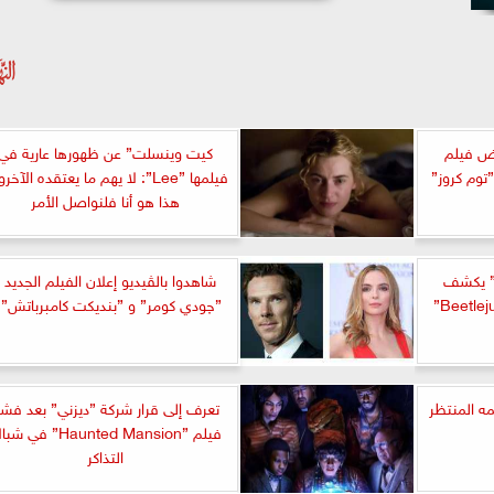
رض فيلم
كيت وينسلت” عن ظهورها عارية في
فيلمها ”Lee”: لا يهم ما يعتقده الآخ
هذا هو أنا فلنواصل الأمر
ن” يكشف
شاهدوا بالڤيديو إعلان الفيلم الجديد ل
”چودي كومر” و ”بنديكت كامبرباتش”؟
ه المنتظر
تعرف إلى قرار شركة ”ديزني” بعد فش
فيلم ”Haunted Mansion” في
التذاكر