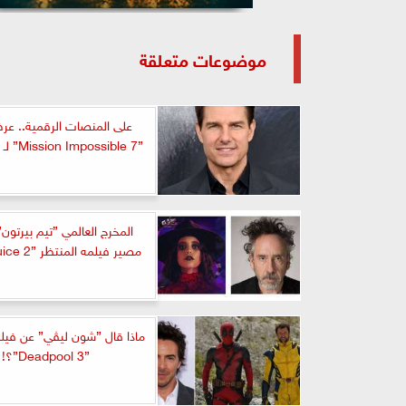
موضوعات متعلقة
على المنصات الرقمية.. ع
”Mission Impossible 7” لـ ”توم كروز”
المخرج العالمي ”تيم بيرتو
مصير فيلمه المنتظر ”Beetlejuice 2”
ماذا قال ”شون ليڤي” عن فيلم
”Deadpool 3”؟!