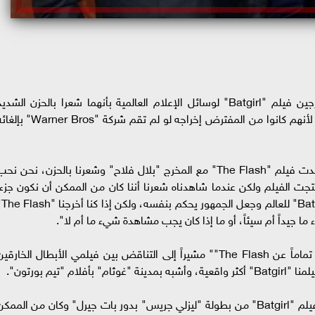
أعترف كلاً من "عادل العربي" و "بلال فلاح "مخرجين فيلم "Batgirl" لوسائل الإعلام العالمية بأنهما شعرا بالحزن الشدي
والصدمة عند مشاهدة فيلم The Flash""، وذلك لأنهم كانوا من المفترض إخراجه لو لم تقم شركة "rner Bros
قال المخرج "عادل العربي" لوسائل الإعلام .. "شاهدت فيلم "The Flash" مع المخرج "بلال فلاح" وشعرنا بالحزن، نحن نح
جت الفيلم ولكن عندما شاهدناه شعرنا أننا كان من الممكن أن نكون جزءاً
من الأمر برمته، نعم لم تتح
ما جيداً أم سيئاً، أو ما إذا كان يجب مشاهدة شيء ما أم لا".
وأضاف "العربي" .. "كان فيلمنا "Batgirl" مختلفاً تماماً عن The Flash"" مشيراً إلى التناقض بين فيلمي الأبطال الخارقي
وأستكمل المخرج "عادل العربي" حديثه قائلاً "كان فيلم "Batgirl" من بطولة "ليزلي جريس" بدور بات جيرل" وكان من الممك