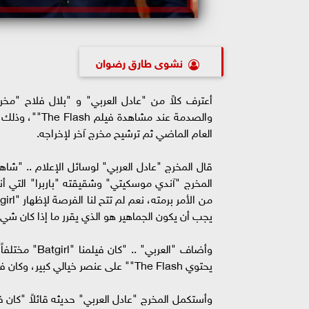
نشوى طارق رضوان
العام الماضي ثم ترشيح مخرج آخر لإخراجه.
المخرج "آندي موسكيتي" وشقيقته "باربرا" التي أنت
يجب أن يكون الجماهير هو الذي يقرر ما إذا كان شيء 
يحتوي The Flash"" على عنصر خيالي كبير، وكان فيلمنا "Batgirl" أكثر واقعية، وأشبه بمدينة "غوثام" بأفلام "تيم بورتون".