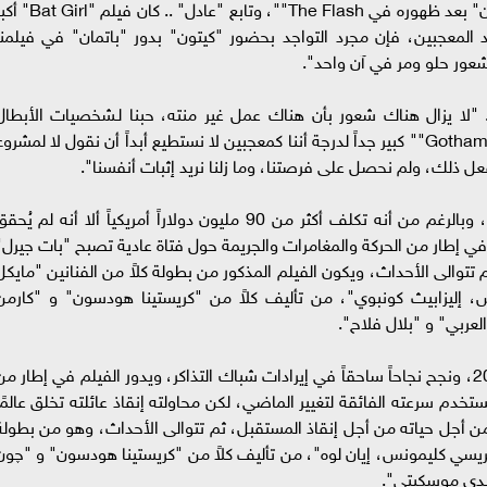
أن يتضمن ظهوراً آخراً لـ "مايكل كيتون" بدور "باتمان" بعد ظهوره في The Flash""، وتابع "عادل" .. كان 
د المعجبين، فإن مجرد التواجد بحضور "كيتون" بدور "باتمان" في فيلمنا
.. "لا يزال هناك شعور بأن هناك عمل غير منته، حبنا لـشخصيات الأبطال
الخارقين ""DC و "Batman" و "Batgirl" و Gotham City"" كبير جداً لدرجة أننا كمعجبين لا نستطيع أبداً أن نقول لا لمشرو
فعل ذلك، ولم نحصل على فرصتنا، وما زلنا نريد إثبات أنفسنا".
يُذكر أن فيلم "Batgirl" تم إصداه في عام 2022، وبالرغم من أنه تكلف أكثر من 90 مليون دولاراً أمريكياً ألا أنه لم يُح
 في إطار من الحركة والمغامرات والجريمة حول فتاة عادية تصبح "بات جيرل"
 تتوالى الأحداث، ويكون الفيلم المذكور من بطولة كلاً من الفنانين "مايكل
تس، إليزابيث كونبوي"، من تأليف كلاً من "كريستينا هودسون" و "كارمن
لعربي" و "بلال فلاح".
أما عن فيلم "The Flash" تم إصداره في عام 2023، ونجح نجاحاً ساحقاً في إيرادات شباك التذاكر، ويدور الفيلم في إطار م
تخدم سرعته الفائقة لتغيير الماضي، لكن محاولته إنقاذ عائلته تخلق عالمًا
ق من أجل حياته من أجل إنقاذ المستقبل، ثم تتوالى الأحداث، وهو من بطولة
يريسي كليمونس، إيان لوه"، من تأليف كلاً من "كريستينا هودسون" و "چون
ندي موسكيتي".