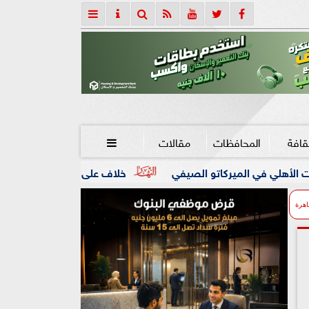
قافة
المحافظات
مقالات

خلاف على شراء مشروبات ينتهي بجريمة قتل في ال
اهرة