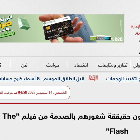
دارة 
ير
ولي
تقارير ومتابعات
اقتصاد
حوادث
فن
ث
قبل انطلاق الموسم.. 8 أسماء خارج حسابات الأهلي في الميركاتو الصيفي
الخميس، 14 سبتمبر 2023
04:58 مـ
بتوقيت الق
مخرجي فيلم ”Batgirl” يكشفون حقيققة شعورهم بالصدمة من فيلم ”The
Flash”