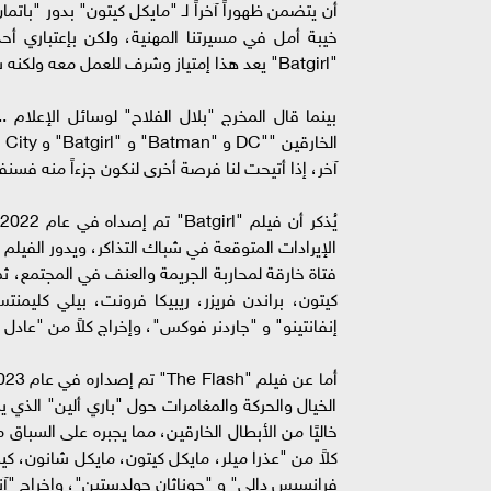
خيبة أمل في مسيرتنا المهنية، ولكن بإعتباري أح
"Batgirl" يعد هذا إمتياز وشرف للعمل معه ولكنه شعور حلو ومر في آن واحد".
بينما قال المخرج "بلال الفلاح" لوسائل الإعلام 
آخر، إذا أتيحت لنا فرصة أخرى لنكون جزءاً منه فسن
الإيرادات المتوقعة في شباك التذاكر، ويدور الفيلم
فتاة خارقة لمحاربة الجريمة والعنف في المجتمع، ثم
كيتون، براندن فريزر، ريبيكا فرونت، بيلي كليمن
إنفانتينو" و "جاردنر فوكس"، وإخراج كلاً من "عادل ا
الخيال والحركة والمغامرات حول "باري ألين" الذي يس
خاليًا من الأبطال الخارقين، مما يجبره على السبا
كلاً من "عذرا ميلر، مايكل كيتون، مايكل شانون، ك
فرانسيس دالي" و "چوناثان جولدستين"، وإخراج "آ