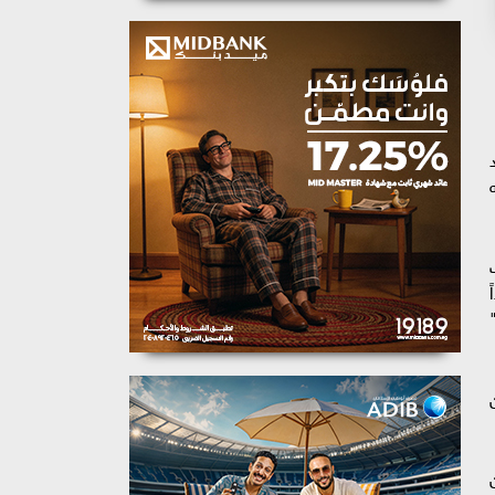
د
Wa" بإلغائه
ب
 لنا الفرصة لإظهار "Batgirl" للعالم وجعل الجمهور يحكم بنفسه، ولكن إذا كنا أخرجنا "The Flash"
ن
ن