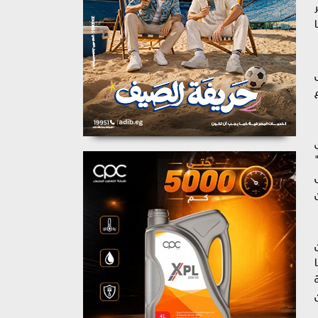
فيلم "Bat Girl" أكبر
ع
قق
ن