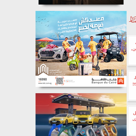
رون،
ـ
!
ل
 شباك