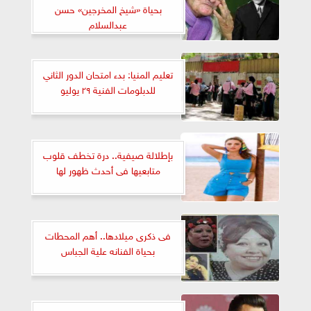
بحياة «شيخ المخرجين» حسن
عبدالسلام
تعليم المنيا: بدء امتحان الدور الثاني
للدبلومات الفنية ٢٩ يوليو
بإطلالة صيفية.. درة تخطف قلوب
متابعيها فى أحدث ظهور لها
فى ذكرى ميلادها.. أهم المحطات
بحياة الفنانه علية الجباس