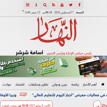
هـ
الجمعة
7 أغسطس 2026
06:34 مـ
22 صفر 1448
أسامة شرشر
رئيس مجلس الإدارة ورئيس التحرير
أهم الأخبار
رياضة
عربي ودولي
تقارير ومتابعات
اقتصاد
حوادث
رض ”أخبار اليوم للتعليم العالي”
وزيرا الأوقاف والتخطيط 
فن
الأحد، 9 يوليو 2023
10:58 صـ
بتوقيت القاهرة