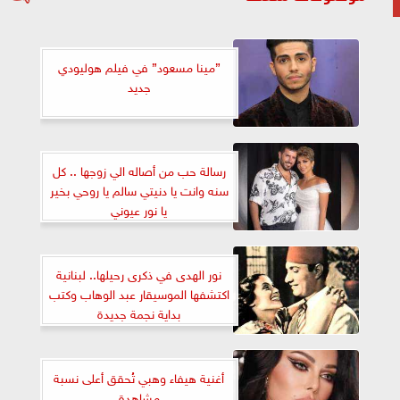
”مينا مسعود” في فيلم هوليودي
جديد
رسالة حب من أصاله الي زوجها .. كل
سنه وانت يا دنيتي سالم يا روحي بخير
يا نور عيوني
نور الهدى في ذكرى رحيلها.. لبنانية
اكتشفها الموسيقار عبد الوهاب وكتب
بداية نجمة جديدة
أغنية هيفاء وهبي تُحقق أعلى نسبة
مشاهدة