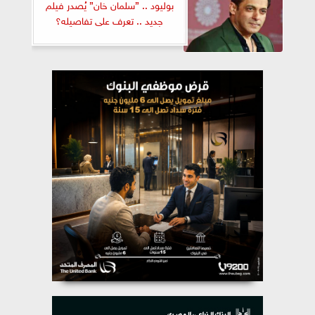
بوليود .. ”سلمان خان” يُصدر فيلم
جديد .. تعرف على تفاصيله؟