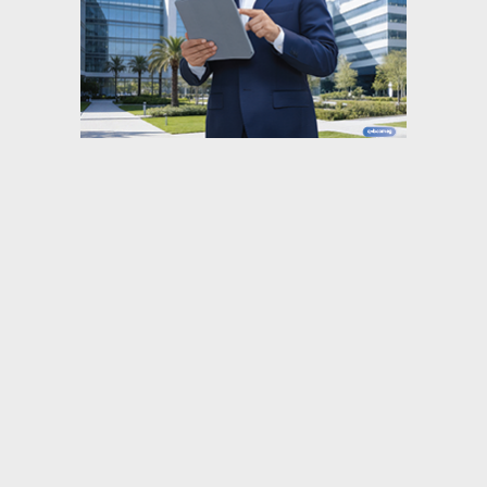
⇡
صحة ومرأة
هيدروجيل ذكي جديد يسرّع التئام الجروح دون
مضادات حيوية
لماذا يعاني مرضى الصرع من ضعف الذاكرة؟
دراسة تقدم الإجابة لأول مرة