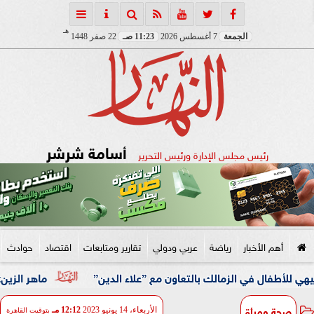
هـ
الجمعة
7 أغسطس 2026
11:23 صـ
22 صفر 1448
أسامة شرشر
رئيس مجلس الإدارة ورئيس التحرير
أهم الأخبار
رياضة
عربي ودولي
تقارير ومتابعات
اقتصاد
حوادث
ي الزمالك بالتعاون مع ”علاء الدين”
ماهر الزين: 25 حافلة تُعيد 1250 سودانيًا ضمن الفوج الـ41.. والالتزام بوثائق السفر عزز انسيابية العودة الطوعية
صحة ومرأة
الأربعاء، 14 يونيو 2023
12:12 مـ
بتوقيت القاهرة