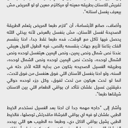
تفريش للاسنان بطريقه معينه أو ميكانزم معين او لو المريض مش
بيعرف يغسل اسنانه".
وأضاف، صانع الأبتسامة، أن "لازم طبعا المريض يتعلم الطريقة
الصحيحة لغسل الأسنان، مش بنغسل بالعرض لأنه بيخلي اللثه
يحصل فيها تآكل مع الوقت، فده طبعا غلط جدا، احنا بنقسم
الفك بتاعنا لأربع جهات بنقسمه بالنص، فيه الطول الاول هيبقي
عندنا نص شمال ونص يمين، ونص اليمين هيتغسل لوحده ونص
الشمال لوحده، وتحت نص اليمين لوحده ونص الشمال لوحده،
وطريقه الغسيل الصحيحه بتكون من بدايه اللثه لأخر حته في
السنه، ولو احنا بنغسل الأسنان اللي فوق هنغسل من فوق لتحت،
انما لو تحت هيكون من تحت لفوق، وكل جزء لوحده حوالي
دقيقتين غسيل علشان نتأكد ان بواقي الطعام اللي بين الاسنان
شيلناها طبعا".
وأشار إلى "حاجه مهمه جدا ان احنا بعد الغسيل نستخدم الخيط
الطبي علشان لو فيه اي بواقي الفرشاة ماقدرتش توصلها، فالخيط
الطبي يشيل بواقي الاكل دي، وطبعا ده الطبيب هو اللي بيحدد
الفرشاة اللي يستخدمها المريض لان ممكن يكون ضار بأسنانك،