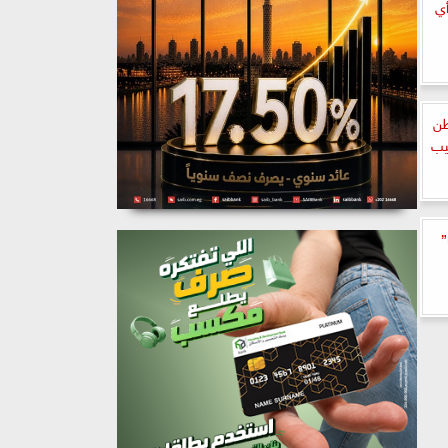
أي
طن
يب
”