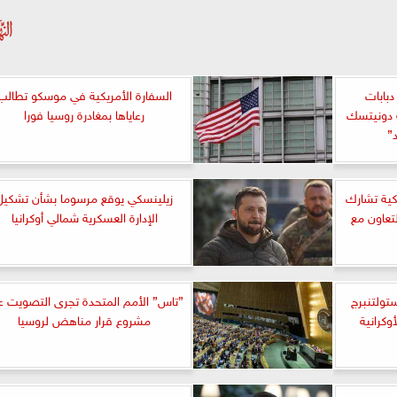
بابات
السفارة الأمريكية في موسكو تطالب
ة دونيتسك
رعاياها بمغادرة روسيا فورا
”
يكية تشارك
زيلينسكي يوقع مرسوما بشأن تشكيل
تعاون مع
الإدارة العسكرية شمالي أوكرانيا
ستولتنبرج
”تاس” الأمم المتحدة تجرى التصويت ع
مشروع قرار مناهض لروسيا