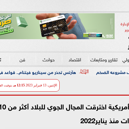
دارة 
ير
ولي
تقارير ومتابعات
اقتصاد
حوادث
فن
ث
هآرتس تحذر من سيناريو فيتنام.. قواعد في لبنان واحتلال ممتد
الإثنين، 13 فبراير 2023
12:15 مـ
بتوقيت الق
الخارجية الصينية: رصدنا مناطيد أمريكية اخترقت المجال الجوي ل
ت منذ يناير2022