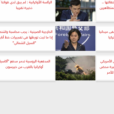
التها ..
الرئاسة الأوكرانية : لم يبق لدي قواتنا 
لمتظاهرين
ذخيرة تقريبا
ى ميدانيا
الخارجية الصينية : يجب محاسبة واشن
ركيا
إذا ما ثبت تورطها في تفجيرات خط أناب
”السيل الشمالي”
الأمريكي
المدفعية الروسية تدمر مدفع ”أكاسيا
تبرة محض
أوكرانيا بالقرب من خيرسون
لأمر