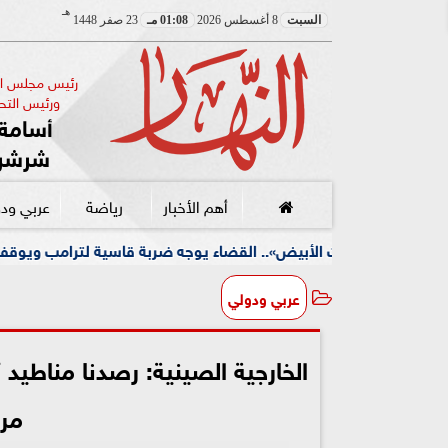
هـ
السبت
8 أغسطس 2026
01:08 مـ
23 صفر 1448
رئيس مجلس الإ
ورئيس التحر
أسامة 
شرشر
أهم الأخبار
رياضة
عربي ود
لأبيض».. القضاء يوجه ضربة قاسية لترامب ويوقف مشروعه الضخم
عربي ودولي
مرا