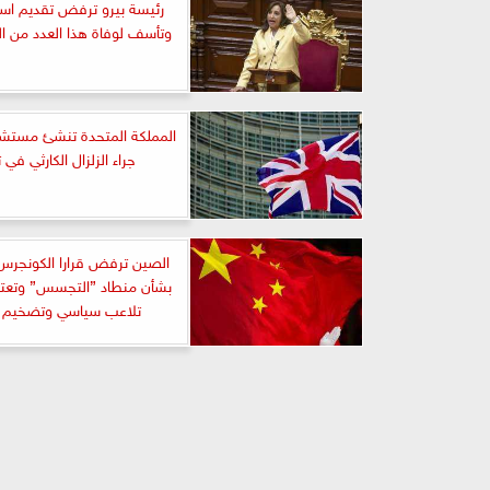
رئيسة بيرو ترفض تقديم استق
وتأسف لوفاة هذا العدد من ا
المملكة المتحدة تنشئ مستشف
جراء الزلزال الكارثي في ت
الصين ترفض قرارا الكونجرس 
بشأن منطاد ”التجسس” وتع
تلاعب سياسي وتضخيم ل