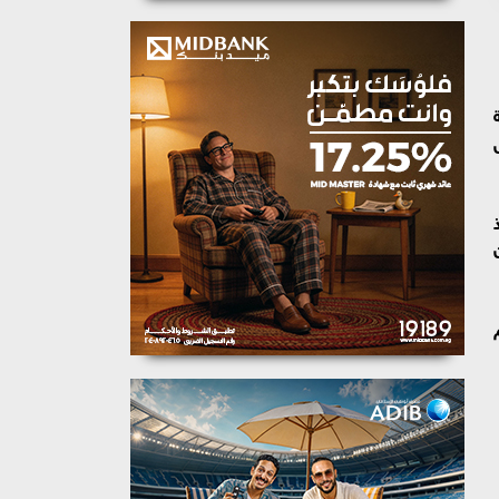
بال
ون إذن