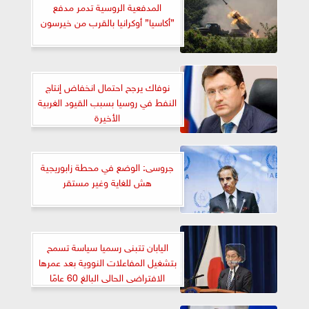
المدفعية الروسية تدمر مدفع
”أكاسيا” أوكرانيا بالقرب من خيرسون
نوفاك يرجح احتمال انخفاض إنتاج
النفط في روسيا بسبب القيود الغربية
الأخيرة
جروسى: الوضع في محطة زابوريجية
هش للغاية وغير مستقر
اليابان تتبنى رسميا سياسة تسمح
بتشغيل المفاعلات النووية بعد عمرها
الافتراضى الحالى البالغ 60 عامًا