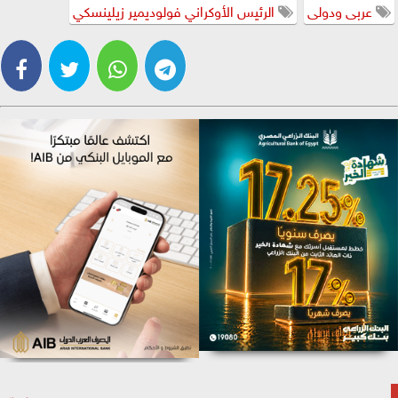
عربى ودولى
الرئيس الأوكراني فولوديمير زيلينسكي