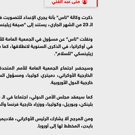
منى عبد الغني
ذكرت وكالة "تاس" بأنة يجري الإعداد للتصويت ف
الـ 23 من الشهر الجاري، يستند إلى "صيغة زيلينسكي للسلام.
ونقلت "تاس" عن مسؤول في الجمعية العامة للأم
في أوكرانيا، في الذكرى السنوية لانطلاقها، كما
زيلينسكي "للسلام".
وسيحضر اجتماع الجمعية العامة للأمم المتحدة، ح
الخارجية الأوكراني، دميتري كوليبا، ومسؤول الس
خارجية الدول الأوروبية.
بلينكن، وبوريل، وكوليبا، ووزراء خارجية فرنسا وأل
ومن المرجح ألا يشارك الرئيس الأوكراني، فلاديم
بايدن، المخطط لها إلى أوروبا.