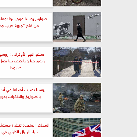
صواريخ روسيا فوق مولدوفا..
من فتح ”جبهة حرب جدي
سلاح الجو الأوكراني : روس
صاروخًا
روسيا تضرب أهدافا في أنحاء 
بالصواريخ والطائرات بدون
المملكة المتحدة تنشئ مستشف
جراء الزلزال الكارثي في ت