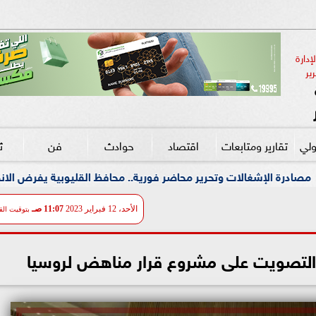
دارة 
ير
ولي
تقارير ومتابعات
اقتصاد
حوادث
فن
ث
رير محاضر فورية.. محافظ القليوبية يفرض الانضباط في شوارع شبرا ا
الأحد، 12 فبراير 2023
11:07 صـ
بتوقيت الق
 التصويت على مشروع قرار مناهض لروسيا