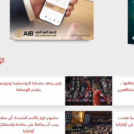
التها ..
بايرن يبتعد بصدارة البوندسليجا ودورتمو
لمتظاهرين
يتقدم للوصافة
يا فقدت
مشروع قرار بالأمم المتحدة: أي سلام
في أوكرانيا
يجب أن يحافظ علي سلامة واستقلال
أوكرانيا