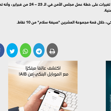
وأكدت المصادر لـ"تاس"، أنه من المرجح أن تطرأ تغيرات على خطة عمل مجلس الأمن في الـ 23 – 24 من فبراير، وأن
نية.
، خلال قمة مجموعة العشرين "صيغة سلام" من 10 نقاط.