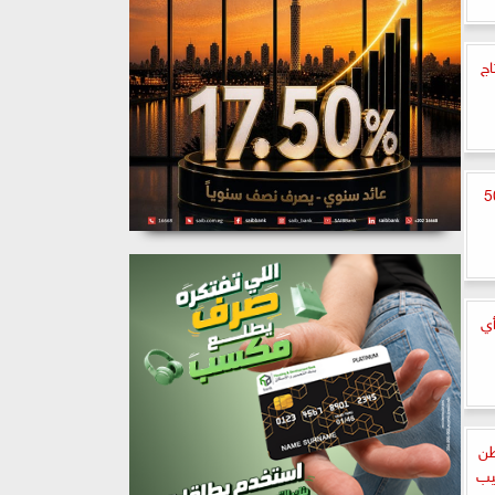
اج
نفط بمقدار 500
أي
طن
يب