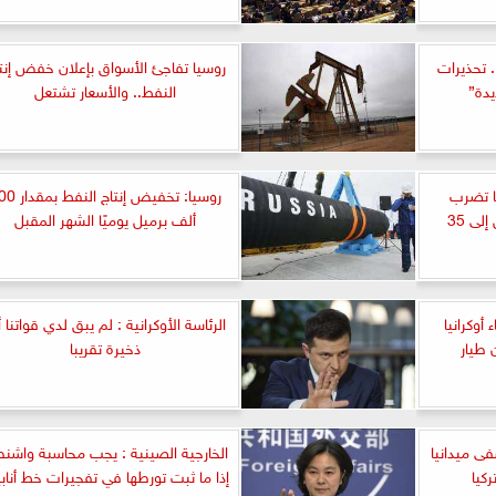
 تحذيرات
روسيا تفاجئ الأسواق بإعلان خفض إنت
دة”
النفط.. والأسعار تشتعل
يا تضرب
روسيا: تخفيض إنتاج ال
زابوريزهيا وخاركيف بما يصل إلى 35
ألف برميل يوميًا الشهر المقبل
أوكرانيا
الرئاسة الأوكرانية : لم يبق لدي قواتنا 
 طيار
ذخيرة تقريبا
ى ميدانيا
الخارجية الصينية : يجب محاسبة واشن
ركيا
إذا ما ثبت تورطها في تفجيرات خط أناب