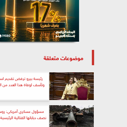
موضوعات متعلقة
رئيسة بيرو ترفض تقديم استق
وتأسف لوفاة هذا العدد من ا
مسؤول عسكري أمريكي: روس
نصف دباباتها القتالية الرئيسية 