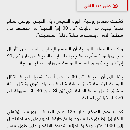
منى عبد الغني
كشفت مصادر روسية، اليوم الخميس، بأن الجيش الروسي تسلم
دفعة جديدة من دبابات "تي 90 إم" الحديثة من مصنعها في
منطقة الأورال بحسب ما نقلتة وكالة "سبوتنيك".
وذكرت المصادر الروسية أن المصنع الإنتاجي المتخصص "أورال
فاجون زافود" سلّم دفعة جديدة الدبابات الحديثة من طراز "تي 90
إم" (بروريف) وفق العقود الموقعة مع وزارة الدفاع الروسية.
بشار الى أن الدبابة "تي-90إم" هي أحدث تعديل لدبابة القتال
الروسية الرئيسية تتميز بحماية شاملة ومحرك قوي وناقل حركة
موثوق. تصل سرعة الدبابة التي تزن أكثر من 40 طنًا بسهولة إلى
70 كيلومترًا في الساعة.
كما يسمح المدفع عيار 125 ملم للدبابة "بروريف" (وتعني
الاختراق) بإطلاق قذائف وصواريخ خارقة للدروع على مسافة تصل
إلى 4000 متر، وذخيرة تجزئة شديدة الانفجار على طول مسار