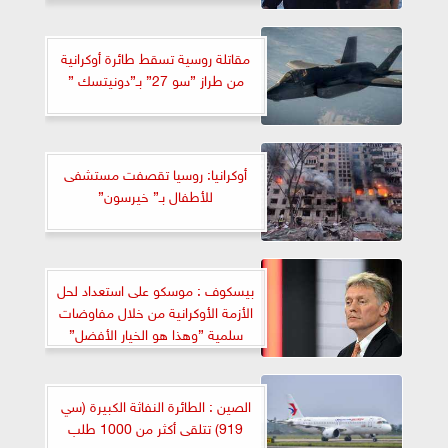
مقاتلة روسية تسقط طائرة أوكرانية
من طراز ”سو 27” بـ”دونيتسك ”
أوكرانيا: روسيا تقصفت مستشفى
للأطفال بـ” خيرسون”
بيسكوف : موسكو على استعداد لحل
الأزمة الأوكرانية من خلال مفاوضات
سلمية ”وهذا هو الخيار الأفضل”
الصين : الطائرة النفاثة الكبيرة (سي
919) تتلقى أكثر من 1000 طلب