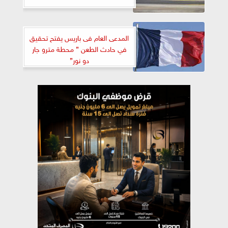
المدعى العام فى باريس يفتح تحقيق
في حادث الطعن ” محطة مترو جار
دو نور”