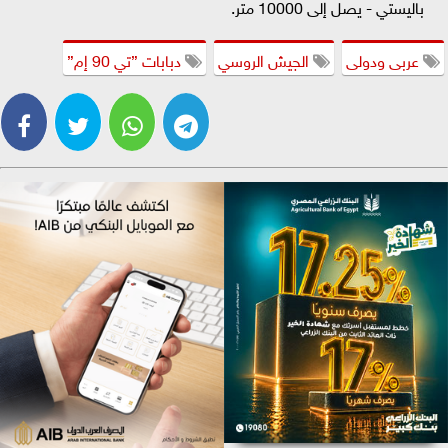
باليستي - يصل إلى 10000 متر.
عربى ودولى
الجيش الروسي
دبابات ”تي 90 إم”