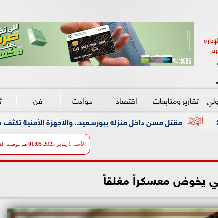
دارة 
ير
ولي
تقارير ومتابعات
اقتصاد
حوادث
فن
ث
داخل منزله ببورسعيد.. والأجهزة الأمنية تكثف جهودها لكشف غموض
الأحد، 1 يناير 2023
01:05 مـ
بتوقيت الق
ي يخوض معسكراً مغلقاً