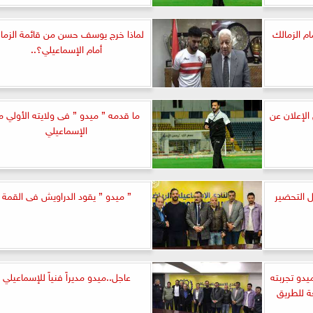
م الزمالك
لماذا خرج يوسف حسن من قائمة الزما
أمام الإسماعيلي؟..
الإعلان عن
ما قدمه ” ميدو ” فى ولايته الأولي م
الإسماعيلي
 التحضير
” ميدو ” يقود الدراويش فى القمة
يدو تجربته
عاجل..ميدو مديراً فنياً للإسماعيلي
ة للطريق