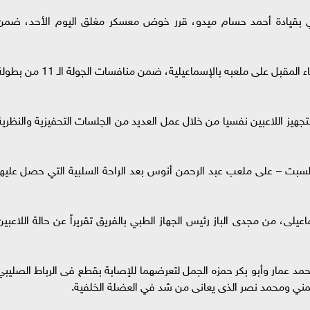
اعيلي بقيادة أحمد حسام ميدو، قرر خوض معسكر مغلق اليوم الأحد، ضمن
ويلقتي الدراويش، بفريق البنك الأهلي ،مساء الثلاثاء المقبل على ملعبه بالإسماعيلية، ضمن منافسات الجولة الـ 11
جهيز اللاعبين نفسيا من خلال عمل العديد من الجلسات التحفيزية والنظرية
السبت – على ملعب عبد الرحمن أنوس بعد الراحة السلبية التي حصل عليها
يلى، من مجدى الباز رئيس الجهاز الطبي بالفريق تقريراً عن حالة اللاعبين
مد عمار وأبو بكر حمزه الجمل لتعرضهما للإصابة بقطع فى الرباط الصليبي
ليمني ومحمد نصر الذى يعانى من شد في العضلة الخلفية.