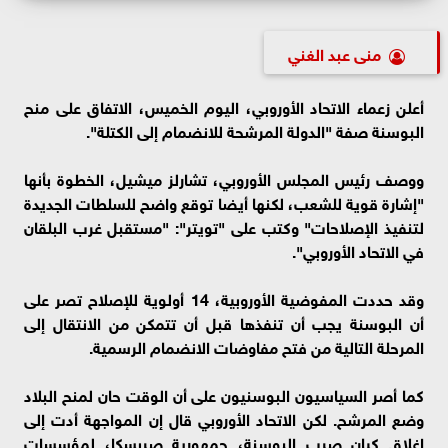
منى عبد الغني
أعلن زعماء الاتحاد الأوروبي، اليوم الخميس، الاتفاق على منح
البوسنة صفة "الدولة المرشحة للانضمام إلى الكتلة".
ووصف رئيس المجلس الأوروبي، تشارلز ميشيل، الخطوة بأنها
"إشارة قوية للشعب، لكنها أيضا توقع واضح للسلطات الجديدة
لتنفيذ الإصلاحات" وكتب على "تويتر": "مستقبل غرب البلقان
في الاتحاد الأوروبي".
وقد حددت المفوضية الأوروبية، 14 أولوية للإصلاح تصر على
أن البوسنة يجب أن تنفذها قبل أن تتمكن من الانتقال إلى
المرحلة التالية من فتح مفاوضات الانضمام الرسمية.
كما أصر السياسيون البوسنيون على أن الوقت حان لمنح البلاد
وضع المرشح. لكن الاتحاد الأوروبي قال إن المواجهة أدت إلى
إغلاق كيان صرب البوسنة، جمهورية صربسكا، لمؤسسات