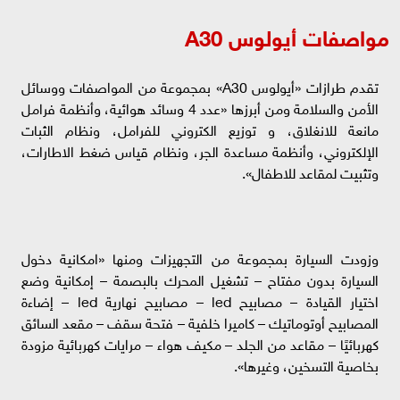
مواصفات أيولوس A30
تقدم طرازات «أيولوس A30» بمجموعة من المواصفات ووسائل
الأمن والسلامة ومن أبرزها «عدد 4 وسائد هوائية، وأنظمة فرامل
مانعة للانغلاق، و توزيع الكتروني للفرامل، ونظام الثبات
الإلكتروني، وأنظمة مساعدة الجر، ونظام قياس ضغط الاطارات،
وتثبيت لمقاعد للاطفال».
وزودت السيارة بمجموعة من التجهيزات ومنها «امكانية دخول
السيارة بدون مفتاح – تشغيل المحرك بالبصمة – إمكانية وضع
اختيار القيادة – مصابيح led – مصابيح نهارية led – إضاءة
المصابيح أوتوماتيك – كاميرا خلفية – فتحة سقف – مقعد السائق
كهربائيًا – مقاعد من الجلد – مكيف هواء – مرايات كهربائية مزودة
بخاصية التسخين، وغيرها».