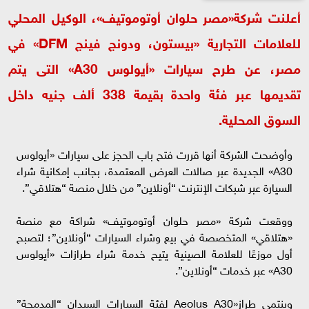
أعلنت شركة«مصر حلوان أوتوموتيف»، الوكيل المحلي
للعلامات التجارية «بيستون، ودونج فينج DFM» في
مصر، عن طرح سيارات «أيولوس A30» التى يتم
تقديمها عبر فئة واحدة بقيمة 338 ألف جنيه داخل
السوق المحلية.
وأوضحت الشركة أنها قررت فتح باب الحجز على سيارات «أيولوس
A30» الجديدة عبر صالات العرض المعتمدة، بجانب إمكانية شراء
السيارة عبر شبكات الإنترنت “أونلاين” من خلال منصة “هتلاقي”.
ووقعت شركة «مصر حلوان أوتوموتيف» شراكة مع منصة
«هتلاقي» المتخصصة في بيع وشراء السيارات “أونلاين”؛ لتصبح
أول موزعًا للعلامة الصينية يتيح خدمة شراء طرازات «أيولوس
A30» عبر خدمات “أونلاين”.
وينتمي طراز«Aeolus A30 لفئة السيارات السيدان “المدمجة”