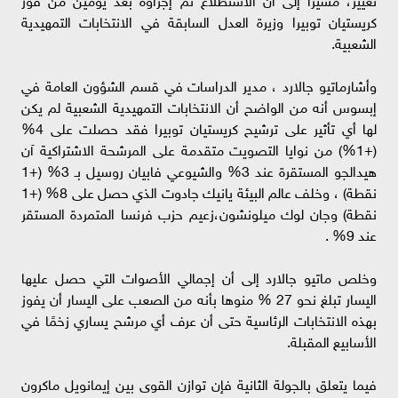
كريستيان توبيرا وزيرة العدل السابقة في الانتخابات التمهيدية
الشعبية.
وأشارماتيو جالارد ، مدير الدراسات في قسم الشؤون العامة في
إبسوس أنه من الواضح أن الانتخابات التمهيدية الشعبية لم يكن
لها أي تأثير على ترشيح كريستيان توبيرا فقد حصلت على 4%
(+1%) من نوايا التصويت متقدمة على المرشحة الاشتراكية آن
هيدالجو المستقرة عند 3% والشيوعي فابيان روسيل بـ 3% (+1
نقطة) ، وخلف عالم البيئة يانيك جادوت الذي حصل على 8% (+1
نقطة) وجان لوك ميلونشون،زعيم حزب فرنسا المتمردة المستقر
عند 9% .
وخلص ماتيو جالارد إلى أن إجمالي الأصوات التي حصل عليها
اليسار تبلغ نحو 27 % منوها بأنه من الصعب على اليسار أن يفوز
بهذه الانتخابات الرئاسية حتى أن عرف أي مرشح يساري زخمًا في
الأسابيع المقبلة.
فيما يتعلق بالجولة الثانية فإن توازن القوى بين إيمانويل ماكرون