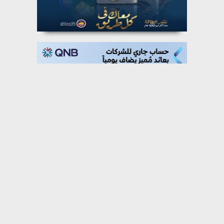
⇡
عربي ودولي