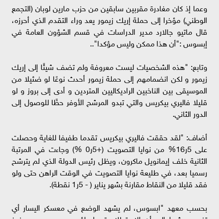
وعما إذ كان مغادرة مقربين سابقين من حزب مارين لوبان (التجمع
الوطني) مؤخرا إلى حملة إريك زيمور يعد وراء التقدم الذي أحرزه،
قال ماتيو جالارد مدير الدراسات في قسم الشؤون العامة في
إبسوس :"أن هذا ممكن وليس مؤكدا"..
وتابع: "هذه الشخصيات ليست معروفة ولم تضف شيئًا إلى إريك
زيمور و لكن انضمامهم إلى حملة زيمور أحدث نوعًا لو ضئيلا من
الموسيقى بين الناخبين الراديكاليين المتردين و أدى إلى بروز و لو
قليلا فاليري بيكريس والتي تبدو المرشح الأوفر حظًا للوصول إلى
الدور الثاني.
أضاف: "لقد حققت فاليري بيكريس تقدما طفيفا للغاية وحصلت
على 5ر16% من نوايا التصويت (+5ر0 %) وجاءت في المرتبة
الثانية خلف إيمانويل ماكرون، ويظل رئيس الدولة الذي لم يترشح
رسميا بعد، في طليعة نوايا التصويت في الوقت الراهن حتى ولو
فقد قليلا من النقاط مقارنة بشهر يناير ( - 5ر1 نقطة).
بحسب معهد "ابسوس، لم يشهد الوضع في معسكر اليسار أي
تغيير، مشيرا إلى أن الاستطلاع تم إجراؤه بعد يومين من فوز