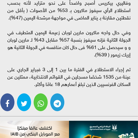
وفاليري بيكريس أصبح واضحاً على نحو متزايد لأنه بحسب
استطلاع الرأي سيفوز ماكرون بـ 53% من الأصوات ( بأقل من
نقطتين مقارنة بـ يناير الماضى في مواجهة مرشحة اليمين (47%).
وفي حال واجه ماكرون مارين لوبان زعيمة اليمين المتطرف في
الجولة الثانية فإنه سيفوز بنسبة 57% مقابل 43% لـ مارين لوبان
و و سيحصل على 61% فى حال كان منافسه في الجولة الثانية هو
إريك زيمور ( 39%).
تم إجراء الاستطلاع في الفترة ما بين 1 إلى 3 فبراير الجاري على
عينة من 1535 شخصًا مسجلين في القوائم الانتخابية، ممثلين عن
السكان الفرنسيين الذين تبلغ أعمارهم 18 عامًا وأكثر.