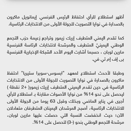
أظهر استطلاع للرأي احتفاظ الرئيس الفرنسي إيمانويل ماكرون
بالصدارة في نوايا التصويت للجولة الأولى من الانتخابات الرئاسية.
كما تقدم اليمني المتطرف إريك زيمور وتراجع زعيمة حزب التجمع
الوطني اليمينيّ المتطرف والمرشحة لانتخابات الرئاسة الفرنسية
مارين لوبان ، حسبما أشارت اليوم الأحد الشبكة الإخبارية الفرنسية
بى إف إم تي في.
وطبقا لأحدث استطلاع لمعهد "ابسوس-سوبرا ستيريا" احتفظ
ماكرون بالصدارة في نوايا التصويت للجولة الأولى من الانتخابات
الرئاسية في حين تقدم اليميني المتطرف إريك زيمور( +2 نقطة )
ليحصل على نحو 14% من نوايا الأصوات مقارنة بـ استطلاع للرأي
أجرى في يناير الماضي وبذلك وقبل 63 يوما من الجولة الأولى
للانتخابات الرئاسية، أصبح المرشحان اليمينان المتطرفان متعادلان
الآن؛ حيث انخفضت النسبة التي حصلت عليها مارين لوبان،
مرشحة التجمع الوطني بنحو (-3) لتحصل على 14%.