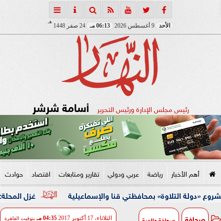
هـ
الأحد
9 أغسطس 2026
06:13 مـ
24 صفر 1448
أسامة شرشر
رئيس مجلس الإدارة ورئيس التحرير
أهم الأخبار
رياضة
عربي ودولي
تقارير ومتابعات
اقتصاد
حوادث
التلاوة» بمحافظتي قنا والإسماعيلية
غزل المحلة: طلبنا 50 مليون لبيع محمود صلاح إلى الأهلي.. ونمتلك عروض خارجية للاعب
صحافة
صحافة عالمية
الثلاثاء، 17 أكتوبر 2017
04:35 مـ
بتوقيت القاهرة