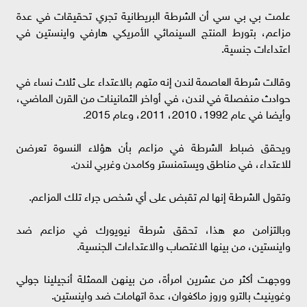
علمت بي بي سي أن الشرطة البريطانية تجري تحقيقات في عدة
مزاعم، بتورط المنتج السينمائي الأمريكي هارفي واينستين في
اعتداءات جنسية.
وقالت شرطة العاصمة لندن إنه متهم بالاعتداء على ثلاث نساء في
حوادث منفصلة في لندن، في أواخر الثمانينات من القرن الماضي،
وأيضا في عام 1992، 2010، 2011، وعام 2015.
ويحقق ضباط الشرطة في مزاعم بأن هؤلاء النسوة تعرضن
للاعتداء، في مناطق ويستمنستر وكامدن وغربي لندن.
وتقول الشرطة إنها لم تقبض على أي شخص جراء تلك المزاعم.
وبالتزامن مع هذا، تحقق شرطة نيويورك في مزاعم ضد
واينستين، من بينها الاغتصاب والاعتداءات الجنسية.
ووجهت أكثر من عشرين امرأة، من بينهن الممثلة أنجيلينا جولي
وغوينيث بالترو وروز ماكغوان، عدة اتهامات ضد واينستين.