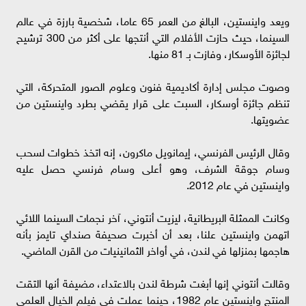
ويعد واينستين، البالغ من العمر 65 عاما، شخصية بارزة في عالم
السينما، حيث حازت الأفلام التي أنتجها على أكثر من 300 ترشيح
لجائزة الأوسكار، وفازت بـ 81 منها.
وصوت مجلس إدارة أكاديمية فنون وعلوم الصور المتحركة، التي
تنظم جائزة أوسكار، السبت على قرار يقضي بطرد واينستين من
عضويتها.
وقال الرئيس الفرنسي، إيمانويل ماكرون، إنه اتخذ خطوات لسحب
وسام جوقة الشرف، وهو أعلى وسام فرنسي حصل عليه
واينستين في عام 2012.
وكانت الممثلة البريطانية، ليزيت أنتوني، آخر نجمات السينما اللائي
اتهمن واينستين علنا، بعد أن أخبرت صحيفة صنداي تايمز بأنه
هاجمها بمنزلها في لندن، في أواخر الثمانينيات من القرن الماضي.
وقالت أنتوني إنها أبغت شرطة لندن بالاعتداء، مضيفة أنها التقت
المنتج واينستين عام 1982، حينما عملت في فيلم الخيال العلمي