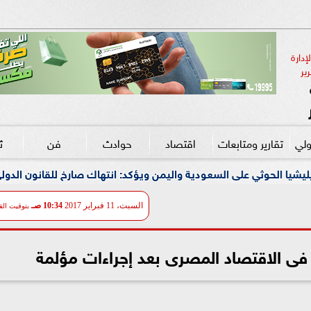
دارة 
ير
ولي
تقارير ومتابعات
اقتصاد
حوادث
فن
ث
 السعودية واليمن ويؤكد: انتهاك صارخ للقانون الدولي وتهديد مباشر 
السبت، 11 فبراير 2017
10:34 صـ
بتوقيت الق
فى الاقتصاد المصرى بعد إجراءات مؤلمة