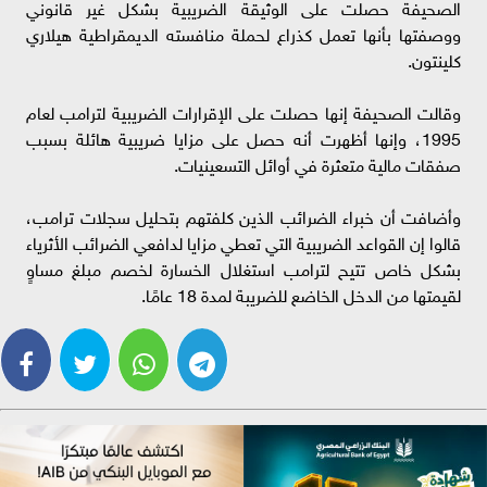
الصحيفة حصلت على الوثيقة الضريبية بشكل غير قانوني
ووصفتها بأنها تعمل كذراع لحملة منافسته الديمقراطية هيلاري
كلينتون.
وقالت الصحيفة إنها حصلت على الإقرارات الضريبية لترامب لعام
1995، وإنها أظهرت أنه حصل على مزايا ضريبية هائلة بسبب
صفقات مالية متعثرة في أوائل التسعينيات.
وأضافت أن خبراء الضرائب الذين كلفتهم بتحليل سجلات ترامب،
قالوا إن القواعد الضريبية التي تعطي مزايا لدافعي الضرائب الأثرياء
بشكل خاص تتيح لترامب استغلال الخسارة لخصم مبلغ مساوٍ
لقيمتها من الدخل الخاضع للضريبة لمدة 18 عامًا.