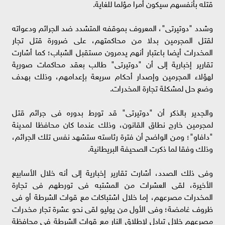
قتله بأنفسهم سيكون أمرا مؤلما للغاية.
وشدد "دوتيرتى"، المعروف بموقفه المتشدد ضد الجرائم ودعواته
لقتل المجرمين بدلا من محاكمتهم، على ضرورة قتل تجار
المخدرات أيضا باعتبار أنهم يدمرون مستقبل الشباب؛ كما أشارت
تقارير إخبارية إلى أن "دوتيرتى" طالب بعقد محاكمات صورية
لهؤلاء المجرمين وإصدار أحكام سريعة بإعدامهم، وذلك بهدف
وضع حل لمشكلة تجارة المخدرات.
والجدير بالذكر أن "دوتيرتى" قد تورط بدوره فى جرائم قتل
لمجرمين خارج نطاق القانون، وذلك عندما كان محافظا لمدينة
"دافاو"؛ ومن الواضح أن فترة رئاسته ستشهد نفس تلك الجرائم،
وذلك وفقا لما ذكرت الصحيفة البريطانية.
وفى ذلك الصدد، أشارت تقارير إخبارية إلى أنه خلال الأسابيع
الأخيرة، لقى العشرات من المشتبه فى تورطهم فى تجارة
المخدرات مصرعهم، إما خلال اشتباكات مع قوات الشرطة أو فى
ظروف غامضة؛ وفى الأول من يوليو لقى نحو عشرة تجار مخدرات
مصرعهم خلال تبادل لإطلاق النار مع قوات الشرطة فى محافظة